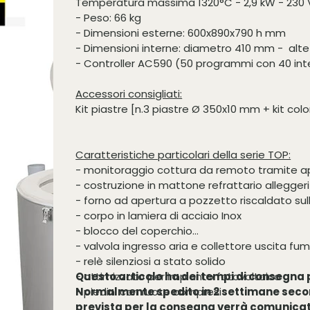
Temperatura massima 1320°C - 2,9 kW - 230 
- Peso: 66 kg
- Dimensioni esterne: 600x890x790 h mm
- Dimensioni interne: diametro 410 mm - al
- Controller AC590 (50 programmi con 40 inte
Accessori consigliati:
Kit piastre [n.3 piastre Ø 350x10 mm + kit co
Caratteristiche particolari della serie TOP:
- monitoraggio cottura da remoto tramite 
- costruzione in mattone refrattario allegger
- forno ad apertura a pozzetto riscaldato sul
- corpo in lamiera di acciaio Inox
- blocco del coperchio
- valvola ingresso aria e collettore uscita fum
- relè silenziosi a stato solido
- ottimizzato per impianto fotovoltaico
Questo articolo ha dei tempi di consegna p
- piedini con ruote compresi
Normalmente spedito in 2 settimane secon
prevista per la consegna verrà comunicat