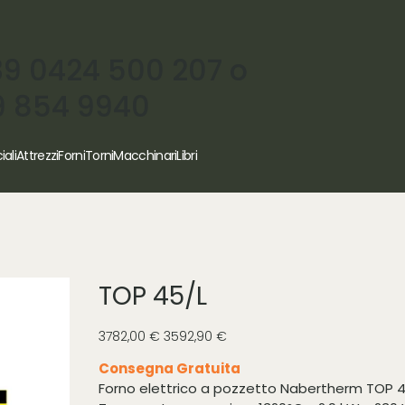
39 0424 500 207 o
9 854 9940
iali
Attrezzi
Forni
Torni
Macchinari
Libri
TOP 45/L
Prezzo
Prezzo
3782,00 €
3592,90 €
originale
scontato
Consegna Gratuita
Forno elettrico a pozzetto Nabertherm TOP 