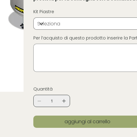
Kit Piastre
Per l’acquisto di questo prodotto inserire la Part
Fino
a
16
caratteri.
Quantità
aggiungi al carrello