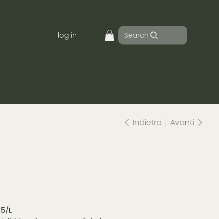
Search
log in
Indietro
Avanti
45/L