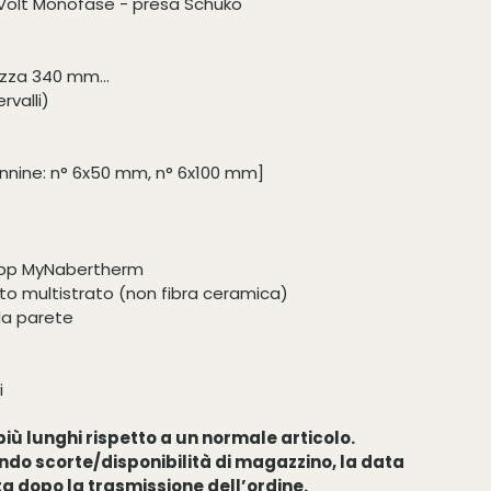
Volt Monofase - presa Schuko
tezza 340 mm
rvalli)
lonnine: n° 6x50 mm, n° 6x100 mm]
app MyNabertherm
ito multistrato (non fibra ceramica)
la parete
i
iù lunghi rispetto a un normale articolo.
do scorte/disponibilità di magazzino, la data
a dopo la trasmissione dell’ordine.