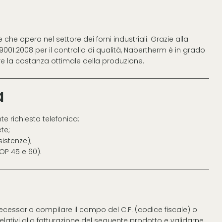
che opera nel settore dei forni industriali. Grazie alla
001:2008 per il controllo di qualità, Nabertherm è in grado
e la costanza ottimale della produzione.
a
te richiesta telefonica:
te;
sistenze);
TOP 45 e 60).
necessario compilare il campo del C.F. (codice fiscale) o
 relativi alla fatturazione del seguente prodotto e validarne