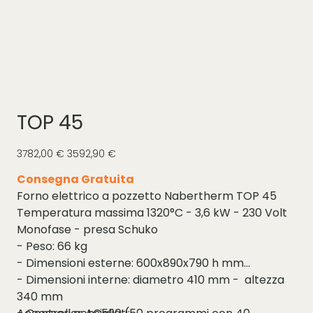
TOP 45
Prezzo
Prezzo
3782,00 €
3592,90 €
originale
scontato
Consegna Gratuita
Forno elettrico a pozzetto Nabertherm TOP 45
Temperatura massima 1320°C - 3,6 kW - 230 Volt
Monofase - presa Schuko
- Peso: 66 kg
- Dimensioni esterne: 600x890x790 h mm
- Dimensioni interne: diametro 410 mm - altezza
340 mm