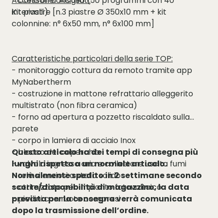
- Controller AC590 (50 programmi con 40
Accessori consigliati:
intervalli)
Kit piastre [n.3 piastre Ø 350x10 mm + kit
colonnine: n° 6x50 mm, n° 6x100 mm]
Caratteristiche particolari della serie TOP:
- monitoraggio cottura da remoto tramite app
MyNabertherm
- costruzione in mattone refrattario alleggerito
multistrato (non fibra ceramica)
- forno ad apertura a pozzetto riscaldato sulla
parete
- corpo in lamiera di acciaio Inox
- blocco del coperchio
Questo articolo ha dei tempi di consegna più
- valvola ingresso aria e collettore uscita fumi
lunghi rispetto a un normale articolo.
- relè silenziosi a stato solido
Normalmente spedito in 2 settimane secondo
- ottimizzato per impianto fotovoltaico
scorte/disponibilità di magazzino, la data
- piedini con ruote compresi
prevista per la consegna verrà comunicata
dopo la trasmissione dell’ordine.