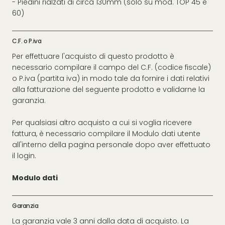
- Piedini rialzati di circa 130mm (solo su mod. TOP 45 e
60)
C.F. o P.iva
Per effettuare l'acquisto di questo prodotto è
necessario compilare il campo del C.F. (codice fiscale)
o P.iva (partita iva) in modo tale da fornire i dati relativi
alla fatturazione del seguente prodotto e validarne la
garanzia.
Per qualsiasi altro acquisto a cui si voglia ricevere
fattura, è necessario compilare il Modulo dati utente
all'interno della pagina personale dopo aver effettuato
il login.
Modulo dati
Garanzia
La garanzia vale 3 anni dalla data di acquisto. La