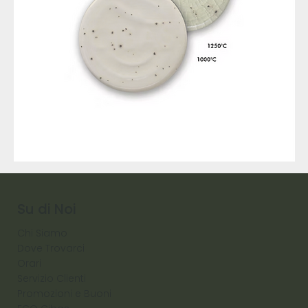
9317
257
Raw
Diamond
Su di Noi
Chi Siamo
Dove Trovarci
Orari
Servizio Clienti
Promozioni e Buoni