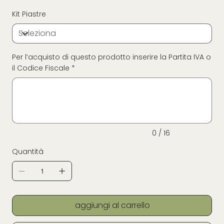
Kit Piastre
Per l’acquisto di questo prodotto inserire la Partita IVA o
il Codice Fiscale *
Fino
a
16
caratteri.
0 / 16
Quantità
aggiungi al carrello