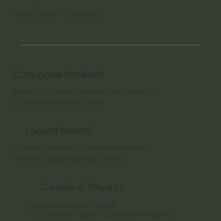
HANDS (Video Completo)
Categorie Prodotti
Menu con tutte le categorie dei prodotti
suddivise per macro aree
I nostri Servizi
Corsi riguardanti la ceramica e le sue
tecniche disponibili tutto l'anno
Cookie & Privacy
Informativa sulla Privacy
In conformità con il CCPA Non vendiamo