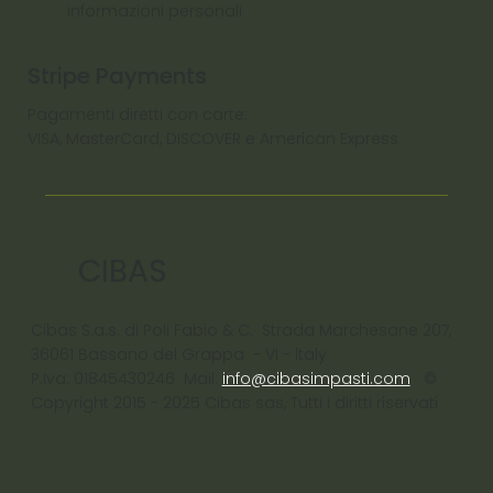
informazioni personali
Stripe Payments
Pagamenti diretti con carte:
VISA, MasterCard, DISCOVER e American Express
CIBAS
Cibas S.a.s. di Poli Fabio & C. Strada Marchesane 207,
36061 Bassano del Grappa - VI - ltaly
P.Iva: 01845430246 Mail:
info@cibasimpasti.com
©
Copyright 2015 - 2025 Cibas sas, Tutti i diritti riservati