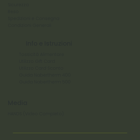
Sicurezza
Reso
Spedizioni e Consegna
Condizioni Generali
Info e Istruzioni
Tossicità Alimentare
Utilizzo Gift Card
Utilizzo Card Sconto
Guida Nabertherm 400
Guida Nabertherm 500
Media
HANDS (Video Completo)