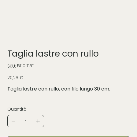
Taglia lastre con rullo
SKU
50001511
SKU:
50001511
Prezzo
20,25 €
Taglia lastre con rullo, con filo lungo 30 cm.
Quantità