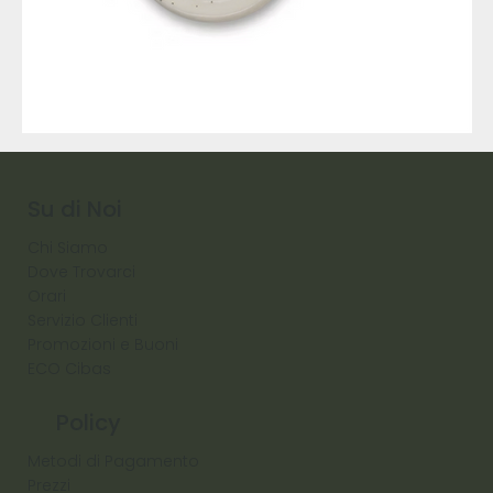
9317
257
Raw
Diamond
Su di Noi
Chi Siamo
Dove Trovarci
Orari
Servizio Clienti
Promozioni e Buoni
ECO Cibas
Policy
Metodi di Pagamento
Prezzi