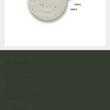
9317
257
Raw
Diamond
Su di Noi
Chi Siamo
Dove Trovarci
Orari
Servizio Clienti
Promozioni e Buoni
ECO Cibas