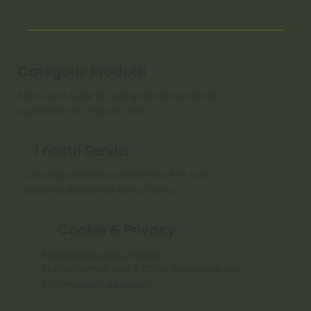
Categorie Prodotti
Menu con tutte le categorie dei prodotti
suddivise per macro aree
I nostri Servizi
Corsi riguardanti la ceramica e le sue
tecniche disponibili tutto l'anno
Cookie & Privacy
Informativa sulla Privacy
In conformità con il CCPA Non vendiamo
informazioni personali