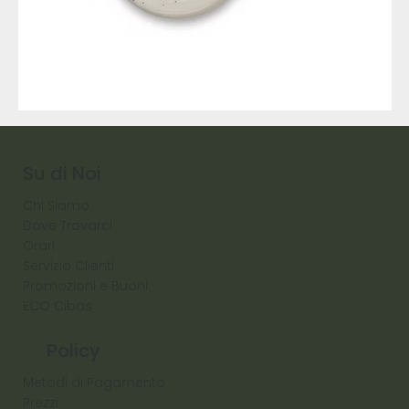
9317
257
Raw
Diamond
Su di Noi
Chi Siamo
Dove Trovarci
Orari
Servizio Clienti
Promozioni e Buoni
ECO Cibas
Policy
Metodi di Pagamento
Prezzi