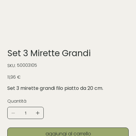
Set 3 Mirette Grandi
SKU
50003105
SKU:
50003105
Prezzo
11,96 €
Set 3 mirette grandi filo piatto da 20 cm.
Quantità
aggiungi al carrello