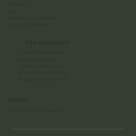
Sicurezza
Reso
Spedizioni e Consegna
Condizioni Generali
Info e Istruzioni
Tossicità Alimentare
Utilizzo Gift Card
Utilizzo Card Sconto
Guida Nabertherm 400
Guida Nabertherm 500
Media
HANDS (Video Completo)