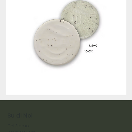
9317
257
Raw
Diamond
Su di Noi
Chi Siamo