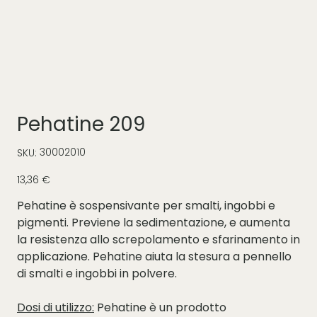
Pehatine 209
SKU
30002010
SKU:
30002010
Prezzo
13,36 €
Pehatine è sospensivante per smalti, ingobbi e
pigmenti. Previene la sedimentazione, e aumenta
la resistenza allo screpolamento e sfarinamento in
applicazione. Pehatine aiuta la stesura a pennello
di smalti e ingobbi in polvere.
Dosi di utilizzo:
Pehatine è un prodotto