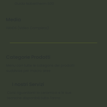
Guida Nabertherm 500
Media
HANDS (Video Completo)
Categorie Prodotti
Menu con tutte le categorie dei prodotti
suddivise per macro aree
I nostri Servizi
Corsi riguardanti la ceramica e le sue
tecniche disponibili tutto l'anno