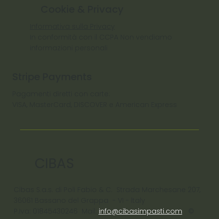
Cookie & Privacy
Informativa sulla Privacy
In conformità con il CCPA Non vendiamo
informazioni personali
Stripe Payments
Pagamenti diretti con carte:
VISA, MasterCard, DISCOVER e American Express
CIBAS
Cibas S.a.s. di Poli Fabio & C. Strada Marchesane 207,
36061 Bassano del Grappa - VI - ltaly
P.Iva: 01845430246 Mail:
info@cibasimpasti.com
©