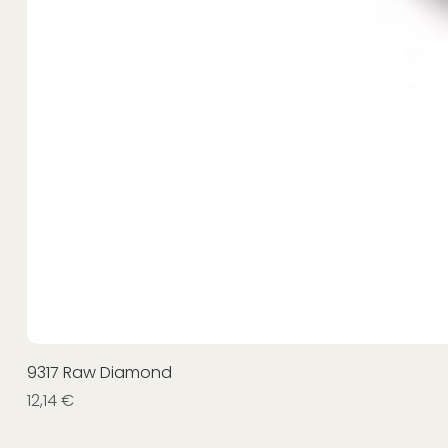
9317 Raw Diamond
Prezzo
12,14 €