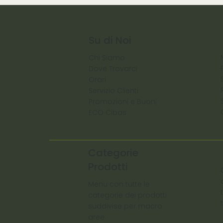
Su di Noi
Chi Siamo
Dove Trovarci
Orari
Servizio Clienti
Promozioni e Buoni
ECO Cibas
Categorie
Prodotti
Menu con tutte le
categorie dei prodotti
suddivise per macro
aree