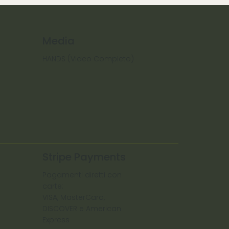
Media
HANDS (Video Completo)
Stripe Payments
Pagamenti diretti con
carte:
VISA, MasterCard,
DISCOVER e American
Express