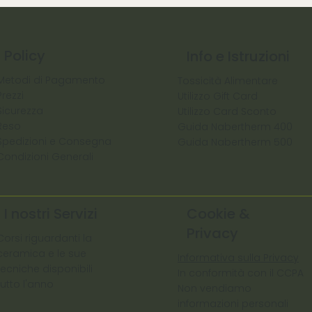
Policy
Info e Istruzioni
Metodi di Pagamento
Tossicità Alimentare
Prezzi
Utilizzo Gift Card
Sicurezza
Utilizzo Card Sconto
Reso
Guida Nabertherm 400
Spedizioni e Consegna
Guida Nabertherm 500
Condizioni Generali
I nostri Servizi
Cookie &
Privacy
Corsi riguardanti la
ceramica e le sue
Informativa sulla Privacy
tecniche disponibili
In conformità con il CCPA
tutto l'anno
Non vendiamo
informazioni personali