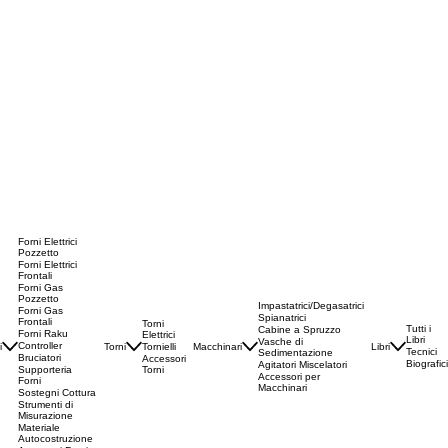
Forni Elettrici
Pozzetto
Forni Elettrici
Frontali
Forni Gas
Pozzetto
Impastatrici/Degasatrici
Forni Gas
Spianatrici
Frontali
Torni
Tutti i
Cabine a Spruzzo
Forni Raku
Elettrici
Libri
Vasche di
Controller
i
Torni
Tornielli
Macchinari
Libri
Tecnici
Sedimentazione
Bruciatori
Accessori
Biografici
Agitatori Miscelatori
Torni
Supporteria
Accessori per
Forni
Macchinari
Sostegni Cottura
Strumenti di
Misurazione
Materiale
Autocostruzione