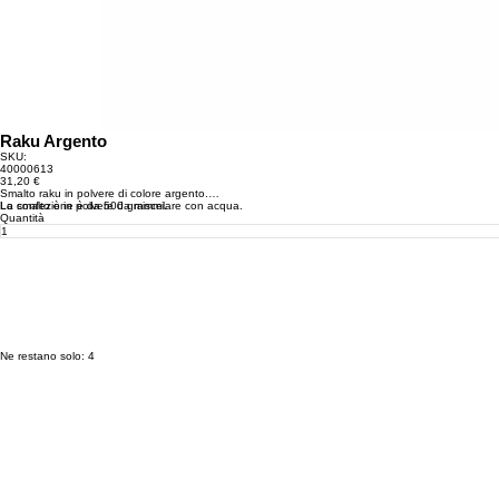
Raku Argento
SKU:
SKU
40000613
40000613
Prezzo
31,20 €
Smalto raku in polvere di colore argento.
Lo smalto è in polvere da miscelare con acqua.
La confezione è da 500 grammi.
Quantità
Ne restano solo: 4