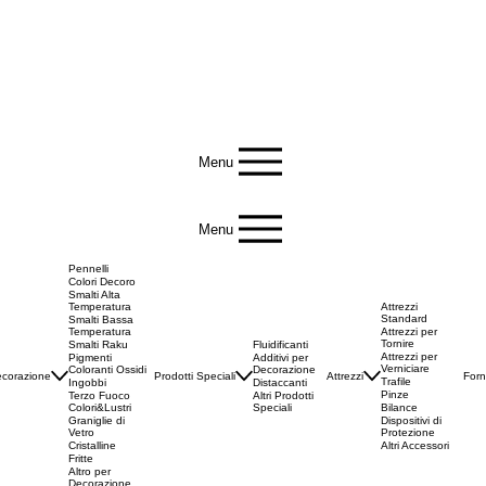
Menu
Menu
Pennelli
Colori Decoro
Smalti Alta
Temperatura
Attrezzi
Standard
Smalti Bassa
Temperatura
Attrezzi per
Tornire
Smalti Raku
Fluidificanti
Attrezzi per
Pigmenti
Additivi per
Verniciare
Coloranti Ossidi
Decorazione
corazione
Prodotti Speciali
Attrezzi
Forn
Trafile
Ingobbi
Distaccanti
Pinze
Terzo Fuoco
Altri Prodotti
Colori&Lustri
Speciali
Bilance
Graniglie di
Dispositivi di
Vetro
Protezione
Cristalline
Altri Accessori
Fritte
Altro per
Decorazione