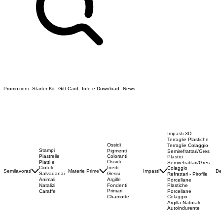
Promozioni
Starter Kit
Gift Card
Info e Download
News
Impasti 3D
Terraglie Plastiche
Ossidi
Terraglie Colaggio
Stampi
Pigmenti
Semirefrattari/Gres
Piastrelle
Coloranti
Plastici
Ossidi
Piatti e
Semirefrattari/Gres
Ciotole
Inerti
Colaggio
Semilavorati
Materie Prime
Impasti
De
Salvadanai
Gessi
Refrattari - Pirofile
Animali
Argille
Porcellane
Natalizi
Fondenti
Plastiche
Primari
Caraffe
Porcellane
Chamotte
Colaggio
Argilla Naturale
Autoindurente