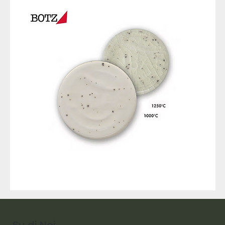
9317
257
Raw
Diamond
Su di Noi