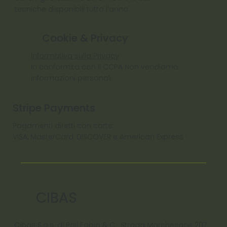
tecniche disponibili tutto l'anno
Cookie & Privacy
Informativa sulla Privacy
In conformità con il CCPA Non vendiamo
informazioni personali
Stripe Payments
Pagamenti diretti con carte:
VISA, MasterCard, DISCOVER e American Express
CIBAS
Cibas S.a.s. di Poli Fabio & C. Strada Marchesane 207,