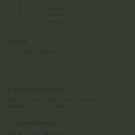
Utilizzo Gift Card
Utilizzo Card Sconto
Guida Nabertherm 400
Guida Nabertherm 500
Media
HANDS (Video Completo)
Categorie Prodotti
Menu con tutte le categorie dei prodotti
suddivise per macro aree
I nostri Servizi
Corsi riguardanti la ceramica e le sue