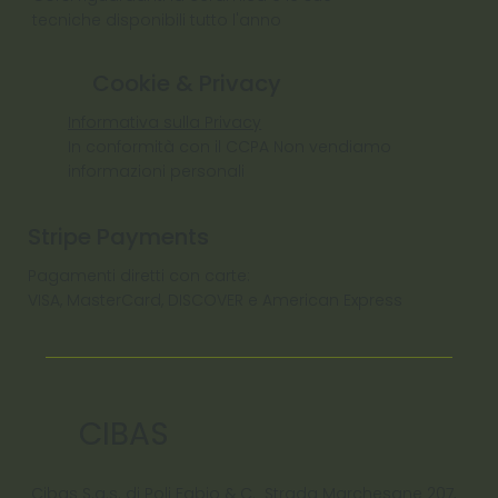
tecniche disponibili tutto l'anno
Cookie & Privacy
Informativa sulla Privacy
In conformità con il CCPA Non vendiamo
informazioni personali
Stripe Payments
Pagamenti diretti con carte:
VISA, MasterCard, DISCOVER e American Express
CIBAS
Cibas S.a.s. di Poli Fabio & C. Strada Marchesane 207,