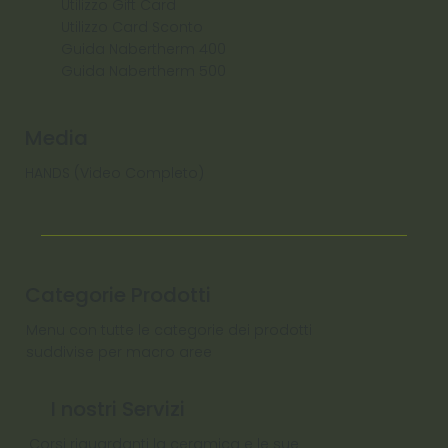
Utilizzo Gift Card
Utilizzo Card Sconto
Guida Nabertherm 400
Guida Nabertherm 500
Media
HANDS (Video Completo)
Categorie Prodotti
Menu con tutte le categorie dei prodotti
suddivise per macro aree
I nostri Servizi
Corsi riguardanti la ceramica e le sue