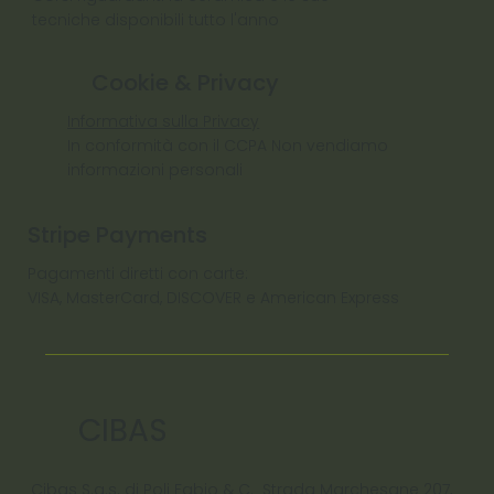
tecniche disponibili tutto l'anno
Cookie & Privacy
Informativa sulla Privacy
In conformità con il CCPA Non vendiamo
informazioni personali
Stripe Payments
Pagamenti diretti con carte:
VISA, MasterCard, DISCOVER e American Express
CIBAS
Cibas S.a.s. di Poli Fabio & C. Strada Marchesane 207,