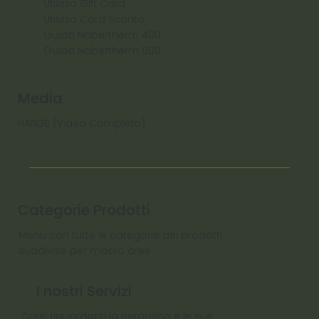
Utilizzo Gift Card
Utilizzo Card Sconto
Guida Nabertherm 400
Guida Nabertherm 500
Media
HANDS (Video Completo)
Categorie Prodotti
Menu con tutte le categorie dei prodotti
suddivise per macro aree
I nostri Servizi
Corsi riguardanti la ceramica e le sue