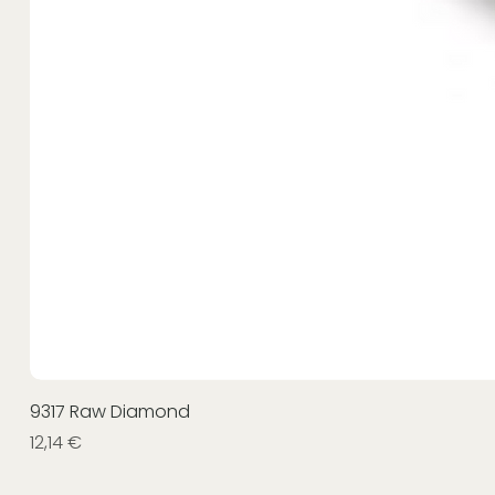
9317 Raw Diamond
Prezzo
12,14 €