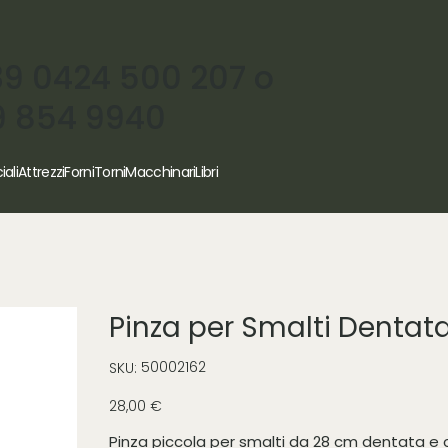
39 0424 500 207 o
9 854 9940
iali
Attrezzi
Forni
Torni
Macchinari
Libri
Pinza per Smalti Dentat
SKU
50002162
SKU:
50002162
Prezzo
28,00 €
Pinza piccola per smalti da 28 cm dentata e