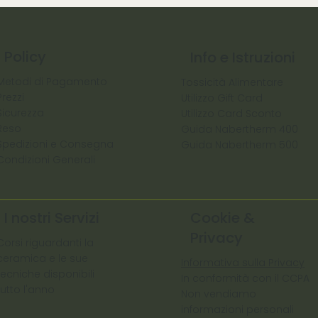
Policy
Info e Istruzioni
Metodi di Pagamento
Tossicità Alimentare
Prezzi
Utilizzo Gift Card
Sicurezza
Utilizzo Card Sconto
Reso
Guida Nabertherm 400
Spedizioni e Consegna
Guida Nabertherm 500
Condizioni Generali
I nostri Servizi
Cookie &
Privacy
Corsi riguardanti la
ceramica e le sue
Informativa sulla Privacy
tecniche disponibili
In conformità con il CCPA
tutto l'anno
Non vendiamo
informazioni personali