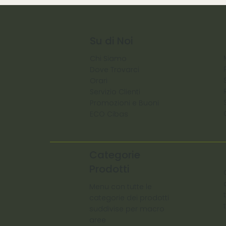
Su di Noi
Chi Siamo
Dove Trovarci
Orari
Servizio Clienti
Promozioni e Buoni
ECO Cibas
Categorie
Prodotti
Menu con tutte le
categorie dei prodotti
suddivise per macro
aree