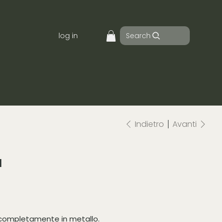
Search
log in
Indietro
Avanti
a
 completamente in metallo.