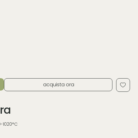
acquista ora
ra
0-1020°C