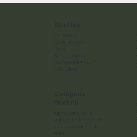
Su di Noi
Chi Siamo
Dove Trovarci
Orari
Servizio Clienti
Promozioni e Buoni
ECO Cibas
Categorie
Prodotti
Menu con tutte le
categorie dei prodotti
suddivise per macro
aree