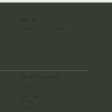
Media
HANDS (Video Completo)
Stripe Payments
Pagamenti diretti con
carte:
VISA, MasterCard,
DISCOVER e American
Express