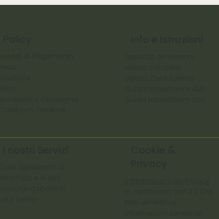
Policy
Info e Istruzioni
Metodi di Pagamento
Tossicità Alimentare
Prezzi
Utilizzo Gift Card
Sicurezza
Utilizzo Card Sconto
Reso
Guida Nabertherm 400
Spedizioni e Consegna
Guida Nabertherm 500
Condizioni Generali
I nostri Servizi
Cookie &
Privacy
Corsi riguardanti la
ceramica e le sue
Informativa sulla Privacy
tecniche disponibili
In conformità con il CCPA
tutto l'anno
Non vendiamo
informazioni personali