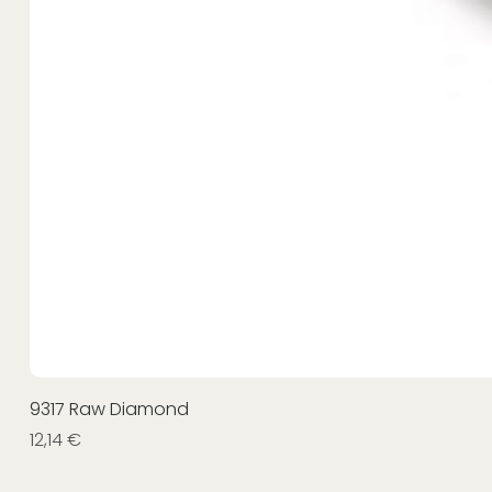
9317 Raw Diamond
Prezzo
12,14 €