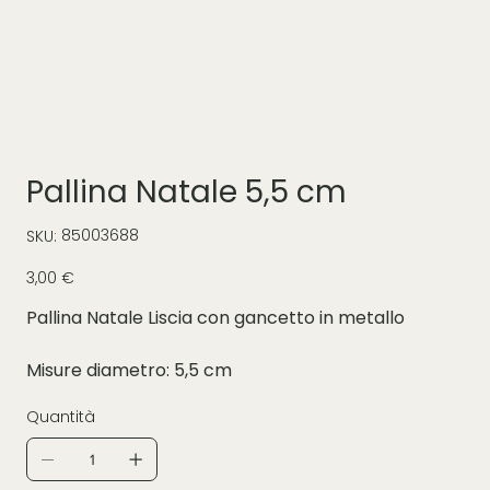
Pallina Natale 5,5 cm
SKU
85003688
SKU:
85003688
Prezzo
3,00 €
Pallina Natale Liscia con gancetto in metallo
Misure diametro: 5,5 cm
Quantità