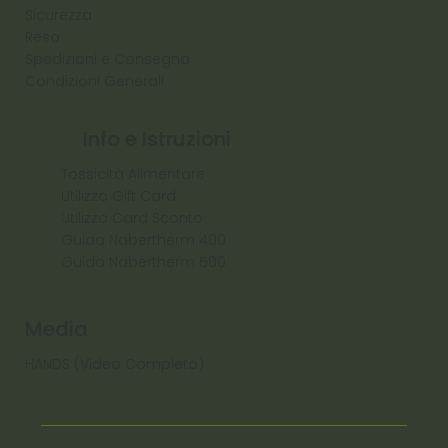
Sicurezza
Reso
Spedizioni e Consegna
Condizioni Generali
Info e Istruzioni
Tossicità Alimentare
Utilizzo Gift Card
Utilizzo Card Sconto
Guida Nabertherm 400
Guida Nabertherm 500
Media
HANDS (Video Completo)