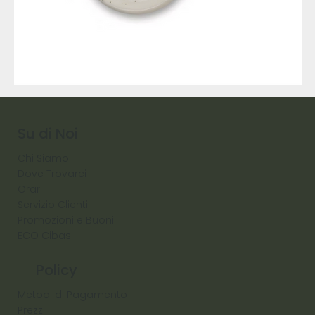
9317
257
Raw
Diamond
Su di Noi
Chi Siamo
Dove Trovarci
Orari
Servizio Clienti
Promozioni e Buoni
ECO Cibas
Policy
Metodi di Pagamento
Prezzi