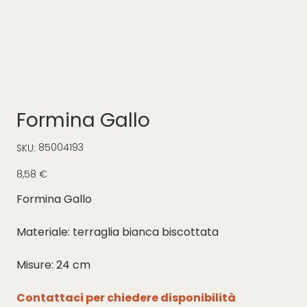
Formina Gallo
SKU
85004193
SKU:
85004193
Prezzo
8,58 €
Formina Gallo
Materiale: terraglia bianca biscottata
Misure: 24 cm
Contattaci per chiedere disponibilità