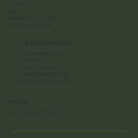
Sicurezza
Reso
Spedizioni e Consegna
Condizioni Generali
Info e Istruzioni
Tossicità Alimentare
Utilizzo Gift Card
Utilizzo Card Sconto
Guida Nabertherm 400
Guida Nabertherm 500
Media
HANDS (Video Completo)