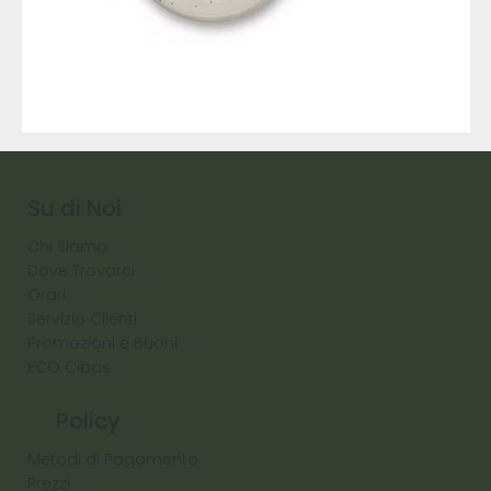
9317
257
Raw
Diamond
Su di Noi
Chi Siamo
Dove Trovarci
Orari
Servizio Clienti
Promozioni e Buoni
ECO Cibas
Policy
Metodi di Pagamento
Prezzi