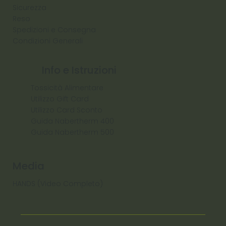
Sicurezza
Reso
Spedizioni e Consegna
Condizioni Generali
Info e Istruzioni
Tossicità Alimentare
Utilizzo Gift Card
Utilizzo Card Sconto
Guida Nabertherm 400
Guida Nabertherm 500
Media
HANDS (Video Completo)