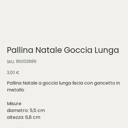
Pallina Natale Goccia Lunga
SKU
85003689
SKU:
85003689
Prezzo
3,00 €
Pallina Natale a goccia lunga liscia con gancetto in
metallo
Misure
diametro: 5,5 cm
altezza: 6,8 cm