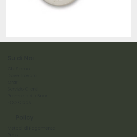
9317
257
Raw
Diamond
Su di Noi
Chi Siamo
Dove Trovarci
Orari
Servizio Clienti
Promozioni e Buoni
ECO Cibas
Policy
Metodi di Pagamento
Prezzi