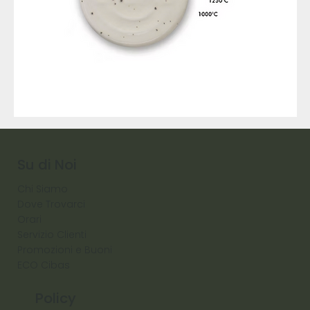
9317
257
Raw
Diamond
Su di Noi
Chi Siamo
Dove Trovarci
Orari
Servizio Clienti
Promozioni e Buoni
ECO Cibas
Policy