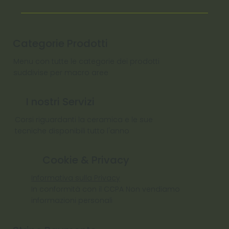
Categorie Prodotti
Menu con tutte le categorie dei prodotti
suddivise per macro aree
I nostri Servizi
Corsi riguardanti la ceramica e le sue
tecniche disponibili tutto l'anno
Cookie & Privacy
Informativa sulla Privacy
In conformità con il CCPA Non vendiamo
informazioni personali