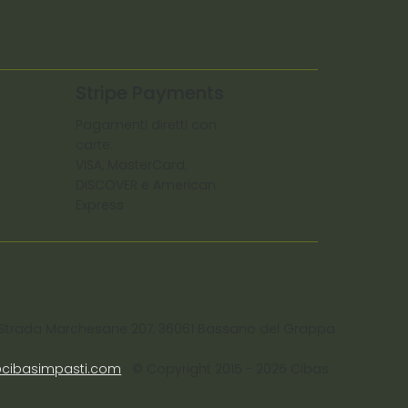
Stripe Payments
Pagamenti diretti con
carte:
VISA, MasterCard,
DISCOVER e American
Express
 C. Strada Marchesane 207, 36061 Bassano del Grappa
@cibasimpasti.com
© Copyright 2015 - 2025 Cibas