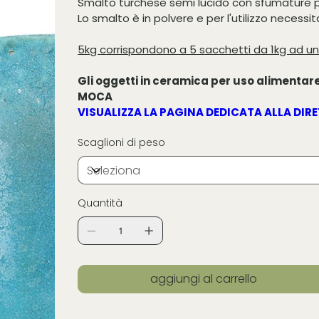
Smalto turchese semi lucido con sfumature pi
Lo smalto è in polvere e per l'utilizzo necessit
5kg corrispondono a 5 sacchetti da 1kg ad un
Gli oggetti in ceramica per uso alimentare
MOCA
VISUALIZZA LA PAGINA DEDICATA ALLA DIR
Scaglioni di peso
Quantità
aggiungi al carrello