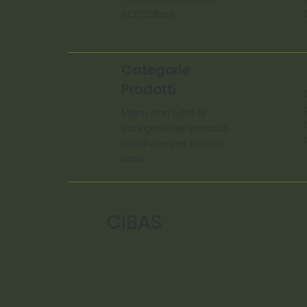
ECO Cibas
Categorie
Prodotti
Menu con tutte le
categorie dei prodotti
suddivise per macro
aree
CIBAS