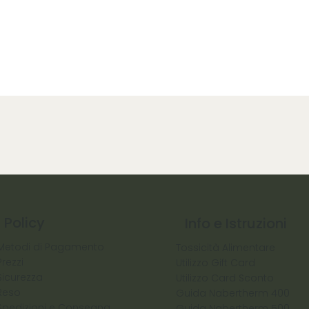
Policy
Info e Istruzioni
Metodi di Pagamento
Tossicità Alimentare
Prezzi
Utilizzo Gift Card
Sicurezza
Utilizzo Card Sconto
Reso
Guida Nabertherm 400
Spedizioni e Consegna
Guida Nabertherm 500