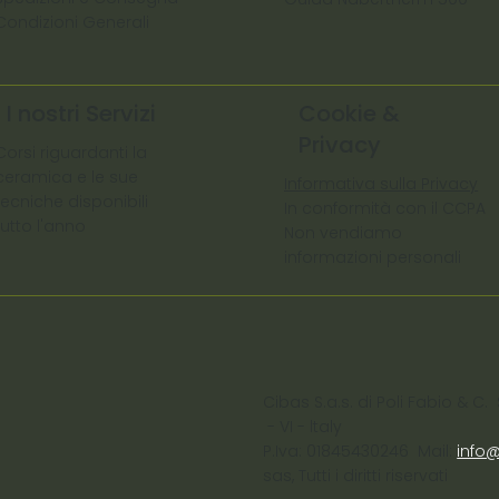
Condizioni Generali
I nostri Servizi
Cookie &
Privacy
Corsi riguardanti la
ceramica e le sue
Informativa sulla Privacy
tecniche disponibili
In conformità con il CCPA
tutto l'anno
Non vendiamo
informazioni personali
Cibas S.a.s. di Poli Fabio &
- VI - ltaly
P.Iva: 01845430246 Mail:
info
sas, Tutti i diritti riservati