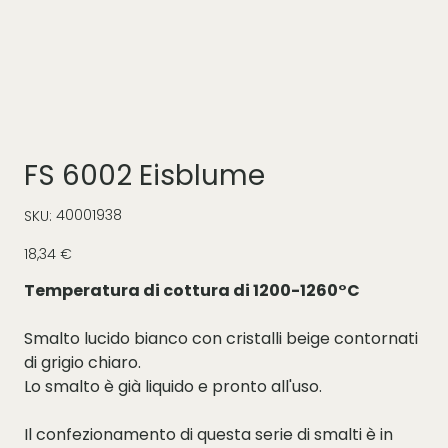
FS 6002 Eisblume
SKU
40001938
SKU:
40001938
Prezzo
18,34 €
Temperatura di cottura di 1200-1260°C
Smalto lucido bianco con cristalli beige contornati
di grigio chiaro.
Lo smalto è già liquido e pronto all'uso.
Il confezionamento di questa serie di smalti è in