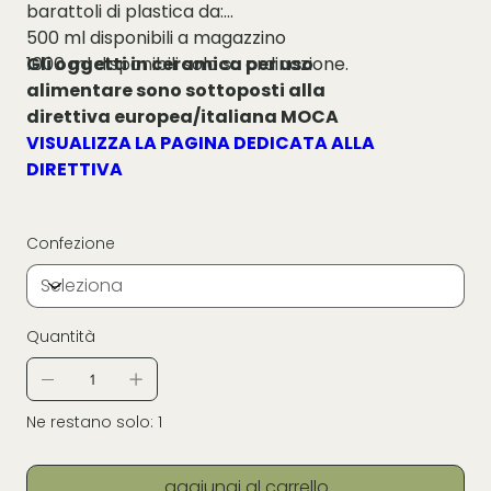
barattoli di plastica da:
500 ml disponibili a magazzino
1000 ml disponibili solo su ordinazione.
Gli oggetti in ceramica per uso
alimentare sono sottoposti alla
direttiva europea/italiana MOCA
VISUALIZZA LA PAGINA DEDICATA ALLA
DIRETTIVA
Confezione
Quantità
Ne restano solo: 1
aggiungi al carrello