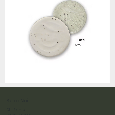
9317
257
Raw
Diamond
Su di Noi
Chi Siamo