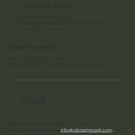
Cookie & Privacy
Informativa sulla Privacy
In conformità con il CCPA Non vendiamo
informazioni personali
Stripe Payments
Pagamenti diretti con carte:
VISA, MasterCard, DISCOVER e American Express
CIBAS
Cibas S.a.s. di Poli Fabio & C. Strada Marchesane 207,
36061 Bassano del Grappa - VI - ltaly
P.Iva: 01845430246 Mail:
info@cibasimpasti.com
©