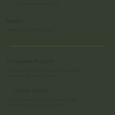
Guida Nabertherm 500
Media
HANDS (Video Completo)
Categorie Prodotti
Menu con tutte le categorie dei prodotti
suddivise per macro aree
I nostri Servizi
Corsi riguardanti la ceramica e le sue
tecniche disponibili tutto l'anno