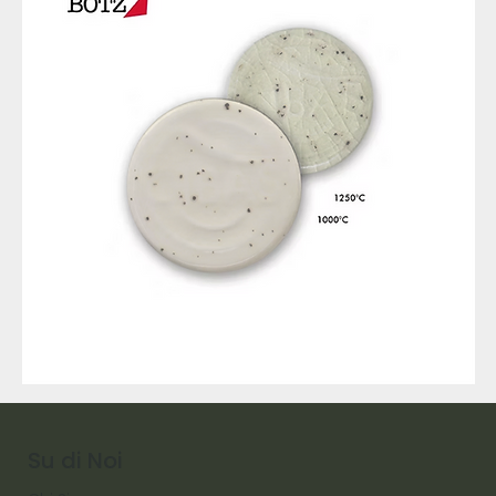
9317
257
Raw
Diamond
Su di Noi