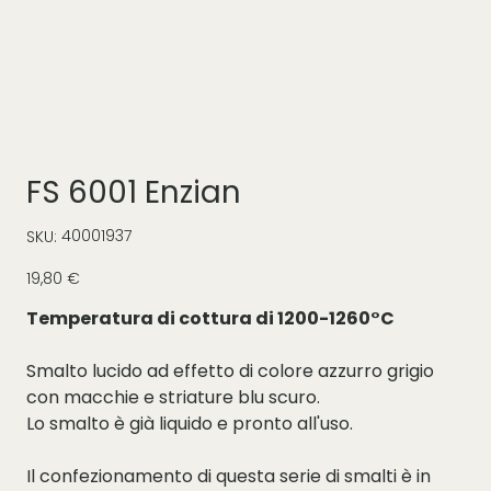
FS 6001 Enzian
SKU
40001937
SKU:
40001937
Prezzo
19,80 €
Temperatura di cottura di 1200-1260°C
Smalto lucido ad effetto di colore azzurro grigio
con macchie e striature blu scuro.
Lo smalto è già liquido e pronto all'uso.
Il confezionamento di questa serie di smalti è in