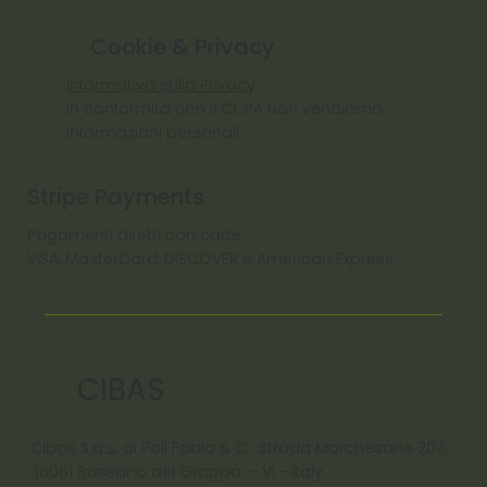
Cookie & Privacy
Informativa sulla Privacy
In conformità con il CCPA Non vendiamo
informazioni personali
Stripe Payments
Pagamenti diretti con carte:
VISA, MasterCard, DISCOVER e American Express
CIBAS
Cibas S.a.s. di Poli Fabio & C. Strada Marchesane 207,
36061 Bassano del Grappa - VI - ltaly