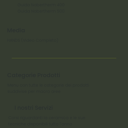
Guida Nabertherm 400
Guida Nabertherm 500
Media
HANDS (Video Completo)
Categorie Prodotti
Menu con tutte le categorie dei prodotti
suddivise per macro aree
I nostri Servizi
Corsi riguardanti la ceramica e le sue
tecniche disponibili tutto l'anno