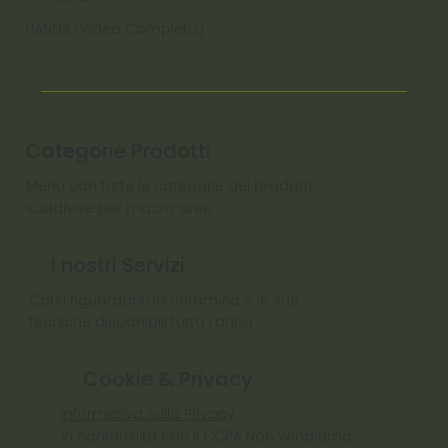
HANDS (Video Completo)
Categorie Prodotti
Menu con tutte le categorie dei prodotti
suddivise per macro aree
I nostri Servizi
Corsi riguardanti la ceramica e le sue
tecniche disponibili tutto l'anno
Cookie & Privacy
Informativa sulla Privacy
In conformità con il CCPA Non vendiamo