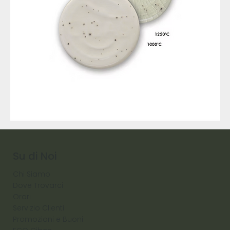
9317
257
Raw
Diamond
Su di Noi
Chi Siamo
Dove Trovarci
Orari
Servizio Clienti
Promozioni e Buoni