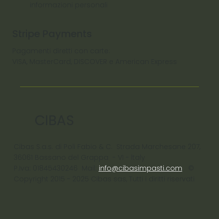
informazioni personali
Stripe Payments
Pagamenti diretti con carte:
VISA, MasterCard, DISCOVER e American Express
CIBAS
Cibas S.a.s. di Poli Fabio & C. Strada Marchesane 207,
36061 Bassano del Grappa - VI - ltaly
P.Iva: 01845430246 Mail:
info@cibasimpasti.com
©
Copyright 2015 - 2025 Cibas sas, Tutti i diritti riservati