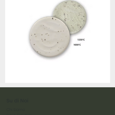
9317
257
Raw
Diamond
Su di Noi
Chi Siamo