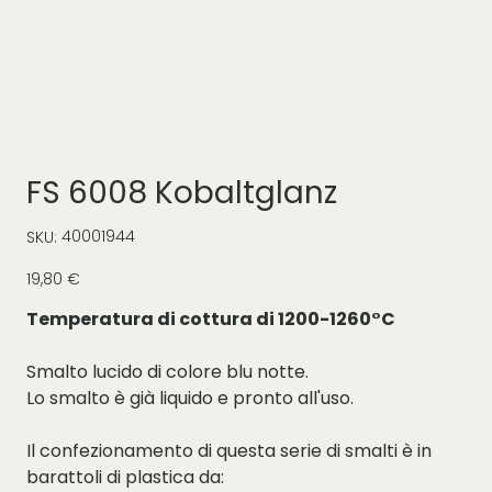
FS 6008 Kobaltglanz
SKU
40001944
SKU:
40001944
Prezzo
19,80 €
Temperatura di cottura di 1200-1260°C
Smalto lucido di colore blu notte.
Lo smalto è già liquido e pronto all'uso.
Il confezionamento di questa serie di smalti è in
barattoli di plastica da: