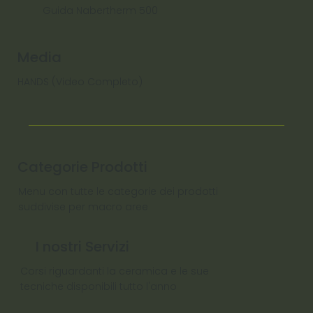
Guida Nabertherm 500
Media
HANDS (Video Completo)
Categorie Prodotti
Menu con tutte le categorie dei prodotti
suddivise per macro aree
I nostri Servizi
Corsi riguardanti la ceramica e le sue
tecniche disponibili tutto l'anno