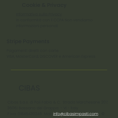
Cookie & Privacy
Informativa sulla Privacy
In conformità con il CCPA Non vendiamo
informazioni personali
Stripe Payments
Pagamenti diretti con carte:
VISA, MasterCard, DISCOVER e American Express
CIBAS
Cibas S.a.s. di Poli Fabio & C. Strada Marchesane 207,
36061 Bassano del Grappa - VI - ltaly
P.Iva: 01845430246 Mail:
info@cibasimpasti.com
©