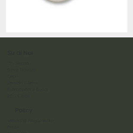
9317
257
Raw
Diamond
Su di Noi
Chi Siamo
Dove Trovarci
Orari
Servizio Clienti
Promozioni e Buoni
ECO Cibas
Policy
Metodi di Pagamento
Prezzi