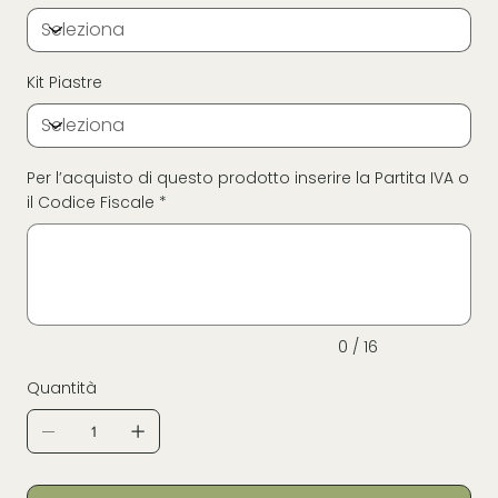
Kit Piastre
Per l’acquisto di questo prodotto inserire la Partita IVA o
il Codice Fiscale *
Fino
a
16
caratteri.
0 / 16
Quantità