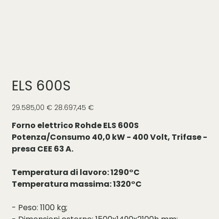
ELS 600S
Prezzo
Prezzo
29.585,00 €
28.697,45 €
originale
scontato
Forno elettrico Rohde ELS 600S
Potenza/Consumo 40,0 kW - 400 Volt, Trifase -
presa CEE 63 A.
Temperatura di lavoro: 1290°C
Temperatura massima: 1320°C
- Peso: 1100 kg;