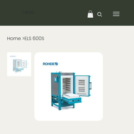
CIBAS
Home
>
ELS 600S