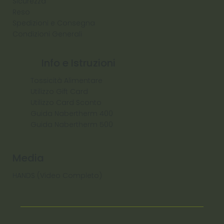
Sicurezza
Reso
Spedizioni e Consegna
Condizioni Generali
Info e Istruzioni
Tossicità Alimentare
Utilizzo Gift Card
Utilizzo Card Sconto
Guida Nabertherm 400
Guida Nabertherm 500
Media
HANDS (Video Completo)