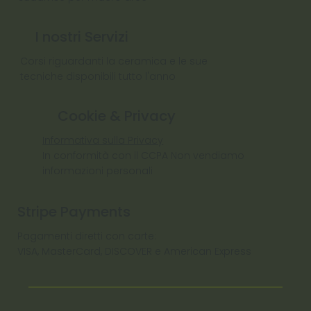
I nostri Servizi
Corsi riguardanti la ceramica e le sue
tecniche disponibili tutto l'anno
Cookie & Privacy
Informativa sulla Privacy
In conformità con il CCPA Non vendiamo
informazioni personali
Stripe Payments
Pagamenti diretti con carte:
VISA, MasterCard, DISCOVER e American Express