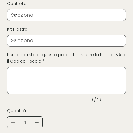
Controller
Kit Piastre
Per l’acquisto di questo prodotto inserire la Partita IVA o
il Codice Fiscale *
Fino
a
16
caratteri.
0 / 16
Quantità