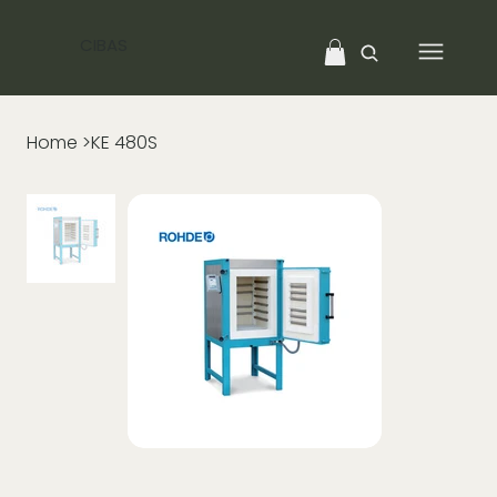
CIBAS
Home
>
KE 480S