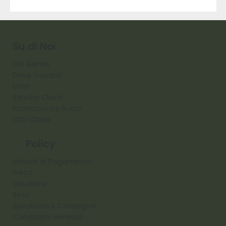
9317
257
Raw
Diamond
Su di Noi
Chi Siamo
Dove Trovarci
Orari
Servizio Clienti
Promozioni e Buoni
ECO Cibas
Policy
Metodi di Pagamento
Prezzi
Sicurezza
Reso
Spedizioni e Consegna
Condizioni Generali