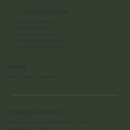
Info e Istruzioni
Tossicità Alimentare
Utilizzo Gift Card
Utilizzo Card Sconto
Guida Nabertherm 400
Guida Nabertherm 500
Media
HANDS (Video Completo)
Categorie Prodotti
Menu con tutte le categorie dei prodotti
suddivise per macro aree