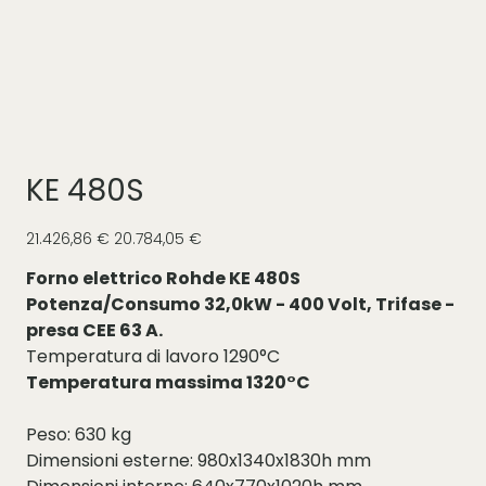
KE 480S
Prezzo
Prezzo
21.426,86 €
20.784,05 €
originale
scontato
Forno elettrico Rohde KE 480S
Potenza/Consumo 32,0kW - 400 Volt, Trifase -
presa CEE 63 A.
Temperatura di lavoro 1290°C
Temperatura massima 1320°C
Peso: 630 kg
Dimensioni esterne: 980x1340x1830h mm