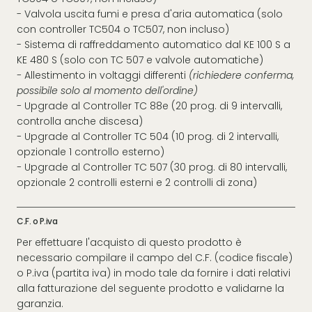
- Valvola uscita fumi e presa d'aria automatica (solo
con controller TC504 o TC507, non incluso)
- Sistema di raffreddamento automatico dal KE 100 S a
KE 480 S (solo con TC 507 e valvole automatiche)
-
Allestimento in voltaggi differenti
(richiedere conferma,
possibile solo al momento dell'ordine)
-
Upgrade al Controller TC 88e (20 prog. di 9 intervalli,
controlla anche discesa)
-
Upgrade al Controller TC 504 (10 prog. di 2 intervalli,
opzionale 1 controllo esterno)
-
Upgrade al Controller TC 507 (30 prog. di 80 intervalli,
opzionale 2 controlli esterni e 2 controlli di zona)
C.F. o P.iva
Per effettuare l'acquisto di questo prodotto è
necessario compilare il campo del C.F. (codice fiscale)
o P.iva (partita iva) in modo tale da fornire i dati relativi
alla fatturazione del seguente prodotto e validarne la
garanzia.