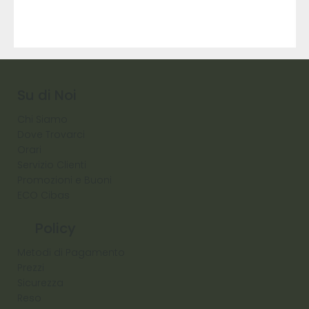
9317
257
Raw
Diamond
Su di Noi
Chi Siamo
Dove Trovarci
Orari
Servizio Clienti
Promozioni e Buoni
ECO Cibas
Policy
Metodi di Pagamento
Prezzi
Sicurezza
Reso