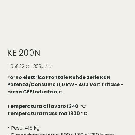
KE 200N
Prezzo
Prezzo
11.658,32 €
11.308,57 €
originale
scontato
Forno elettrico Frontale Rohde Serie KE N
Potenza/Consumo 11,0 kW - 400 Volt Trifase -
presa CEE Industriale.
Temperatura di lavoro 1240 °C
Temperatura massima 1300 °C
- Peso: 415 kg