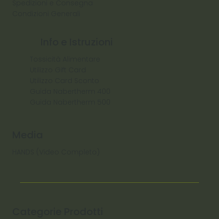
Spedizioni e Consegna
Condizioni Generali
Info e Istruzioni
Tossicità Alimentare
Utilizzo Gift Card
Utilizzo Card Sconto
Guida Nabertherm 400
Guida Nabertherm 500
Media
HANDS (Video Completo)
Categorie Prodotti