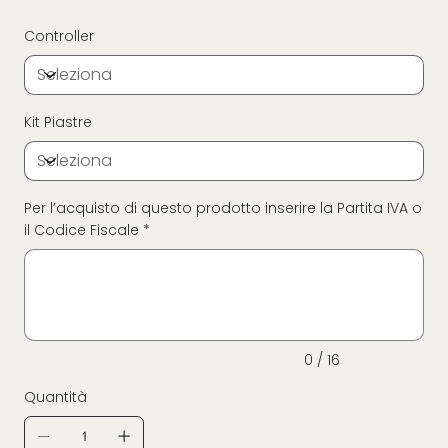
Controller
Kit Piastre
Per l’acquisto di questo prodotto inserire la Partita IVA o
il Codice Fiscale *
Fino
a
16
caratteri.
0 / 16
Quantità