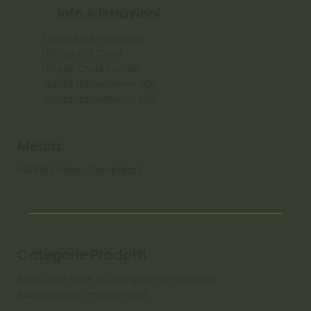
Info e Istruzioni
Tossicità Alimentare
Utilizzo Gift Card
Utilizzo Card Sconto
Guida Nabertherm 400
Guida Nabertherm 500
Media
HANDS (Video Completo)
Categorie Prodotti
Menu con tutte le categorie dei prodotti
suddivise per macro aree