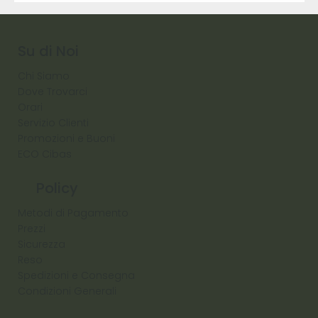
9317
257
Raw
Diamond
Su di Noi
Chi Siamo
Dove Trovarci
Orari
Servizio Clienti
Promozioni e Buoni
ECO Cibas
Policy
Metodi di Pagamento
Prezzi
Sicurezza
Reso
Spedizioni e Consegna
Condizioni Generali