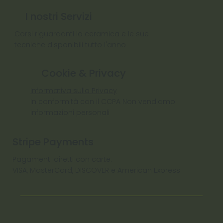
I nostri Servizi
Corsi riguardanti la ceramica e le sue
tecniche disponibili tutto l'anno
Cookie & Privacy
Informativa sulla Privacy
In conformità con il CCPA Non vendiamo
informazioni personali
Stripe Payments
Pagamenti diretti con carte:
VISA, MasterCard, DISCOVER e American Express