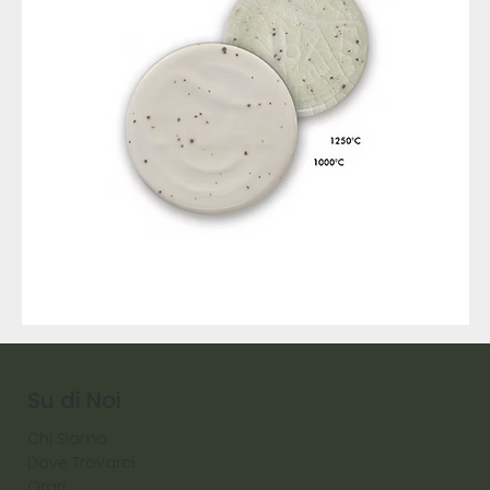
9317
257
Raw
Diamond
Su di Noi
Chi Siamo
Dove Trovarci
Orari