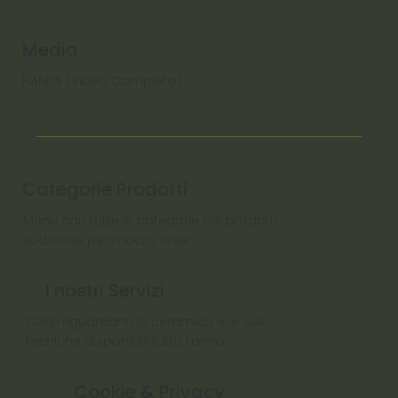
Media
HANDS (Video Completo)
Categorie Prodotti
Menu con tutte le categorie dei prodotti
suddivise per macro aree
I nostri Servizi
Corsi riguardanti la ceramica e le sue
tecniche disponibili tutto l'anno
Cookie & Privacy