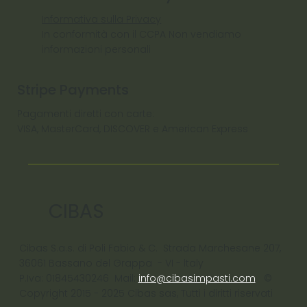
Informativa sulla Privacy
In conformità con il CCPA Non vendiamo
informazioni personali
Stripe Payments
Pagamenti diretti con carte:
VISA, MasterCard, DISCOVER e American Express
CIBAS
Cibas S.a.s. di Poli Fabio & C. Strada Marchesane 207,
36061 Bassano del Grappa - VI - ltaly
P.Iva: 01845430246 Mail:
info@cibasimpasti.com
©
Copyright 2015 - 2025 Cibas sas, Tutti i diritti riservati