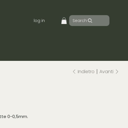
Search
log in
Indietro
Avanti
otte 0-0,5mm.