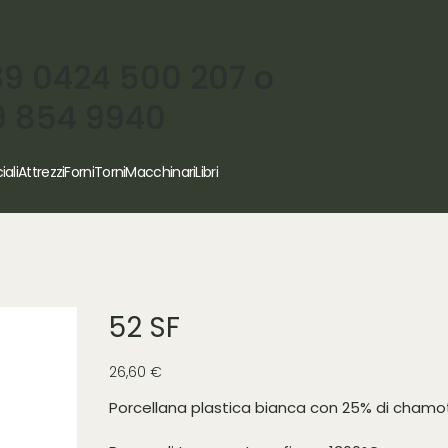
39 0424 500 207 o
9 854 9940
iali
Attrezzi
Forni
Torni
Macchinari
Libri
52 SF
Prezzo
26,60 €
Porcellana plastica bianca con 25% di cham