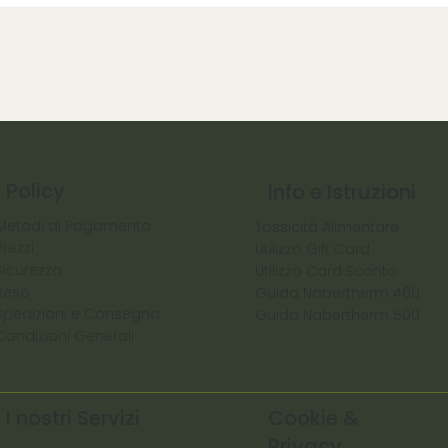
Policy
Info e Istruzioni
Metodi di Pagamento
Tossicità Alimentare
Prezzi
Utilizzo Gift Card
Sicurezza
Utilizzo Card Sconto
Reso
Guida Nabertherm 400
Spedizioni e Consegna
Guida Nabertherm 500
Condizioni Generali
I nostri Servizi
Cookie &
Privacy