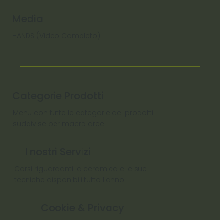
Media
HANDS (Video Completo)
Categorie Prodotti
Menu con tutte le categorie dei prodotti
suddivise per macro aree
I nostri Servizi
Corsi riguardanti la ceramica e le sue
tecniche disponibili tutto l'anno
Cookie & Privacy