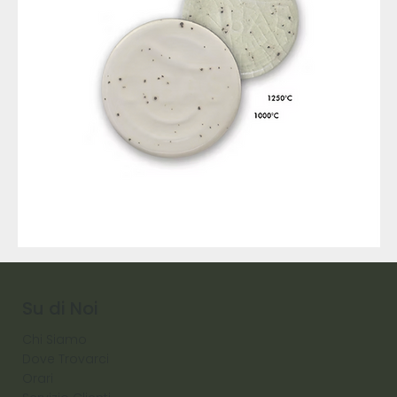
9317
257
Raw
Diamond
Su di Noi
Chi Siamo
Dove Trovarci
Orari