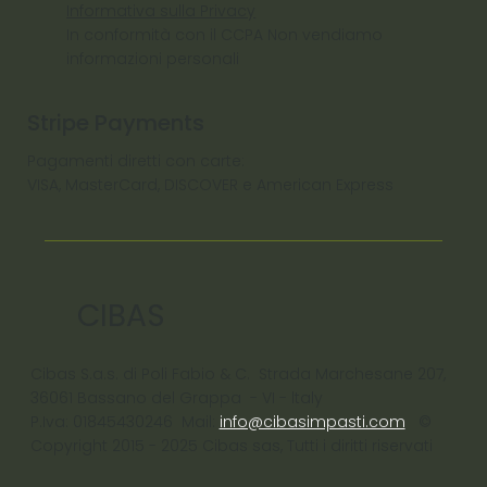
Informativa sulla Privacy
In conformità con il CCPA Non vendiamo
informazioni personali
Stripe Payments
Pagamenti diretti con carte:
VISA, MasterCard, DISCOVER e American Express
CIBAS
Cibas S.a.s. di Poli Fabio & C. Strada Marchesane 207,
36061 Bassano del Grappa - VI - ltaly
P.Iva: 01845430246 Mail:
info@cibasimpasti.com
©
Copyright 2015 - 2025 Cibas sas, Tutti i diritti riservati