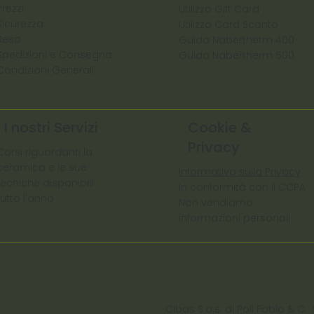
Prezzi
Utilizzo Gift Card
Sicurezza
Utilizzo Card Sconto
Reso
Guida Nabertherm 400
Spedizioni e Consegna
Guida Nabertherm 500
Condizioni Generali
I nostri Servizi
Cookie &
Privacy
Corsi riguardanti la
ceramica e le sue
Informativa sulla Privacy
tecniche disponibili
In conformità con il CCPA
tutto l'anno
Non vendiamo
informazioni personali
Cibas S.a.s. di Poli Fabio &