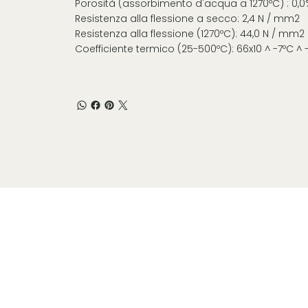
Porosità (assorbimento d'acqua a 1270ºC) : 0,0
Resistenza alla flessione a secco: 2,4 N / mm2
Resistenza alla flessione (1270ºC): 44,0 N / mm2
Coefficiente termico (25-500ºC): 66x10 ^ -7ºC ^ -