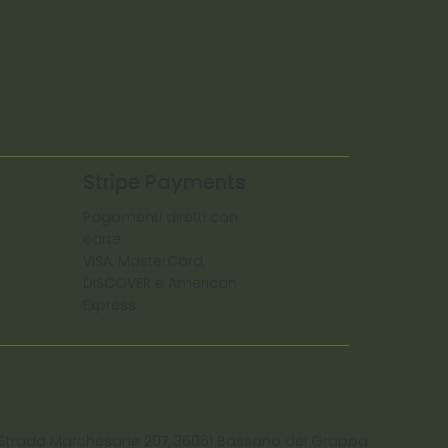
Stripe Payments
Pagamenti diretti con
carte:
VISA, MasterCard,
DISCOVER e American
Express
 C. Strada Marchesane 207, 36061 Bassano del Grappa