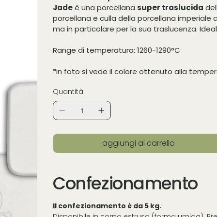
Jade
è una porcellana
super traslucida
del
porcellana e culla della porcellana imperiale 
ma in particolare per la sua traslucenza. Ideal
Range di temperatura: 1260-1290°C
*in foto si vede il colore ottenuto alla tempe
Quantità
aggiungi al carrello
Confezionamento
Il confezionamento è da 5 kg.
Disponibile in corpo estruso (forma umida). Pre