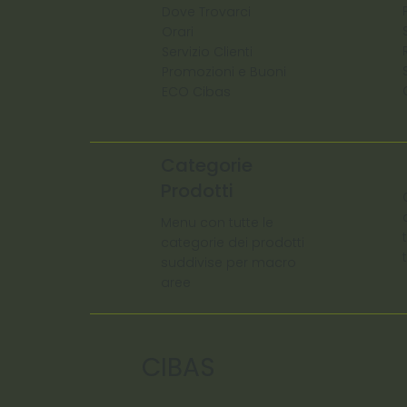
Dove Trovarci
Orari
Servizio Clienti
Promozioni e Buoni
ECO Cibas
Categorie
Prodotti
Menu con tutte le
categorie dei prodotti
suddivise per macro
aree
CIBAS