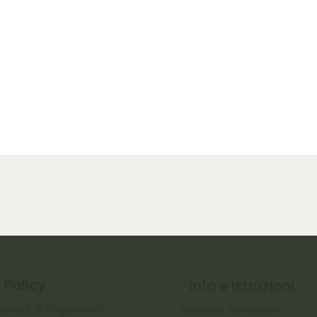
Policy
Info e Istruzioni
Metodi di Pagamento
Tossicità Alimentare