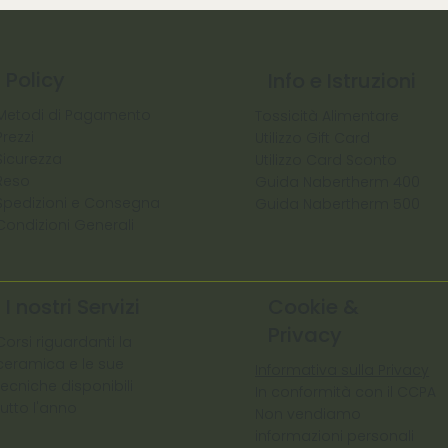
Policy
Info e Istruzioni
Metodi di Pagamento
Tossicità Alimentare
Prezzi
Utilizzo Gift Card
Sicurezza
Utilizzo Card Sconto
Reso
Guida Nabertherm 400
Spedizioni e Consegna
Guida Nabertherm 500
Condizioni Generali
I nostri Servizi
Cookie &
Privacy
Corsi riguardanti la
ceramica e le sue
Informativa sulla Privacy
tecniche disponibili
In conformità con il CCPA
tutto l'anno
Non vendiamo
informazioni personali