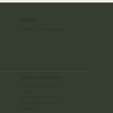
Media
HANDS (Video Completo)
Stripe Payments
Pagamenti diretti con
carte:
VISA, MasterCard,
DISCOVER e American
Express