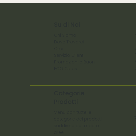
Su di Noi
Chi Siamo
Dove Trovarci
Orari
Servizio Clienti
Promozioni e Buoni
ECO Cibas
Categorie
Prodotti
Menu con tutte le
categorie dei prodotti
suddivise per macro
aree