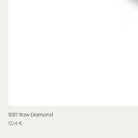
9317 Raw Diamond
Prezzo
12,14 €