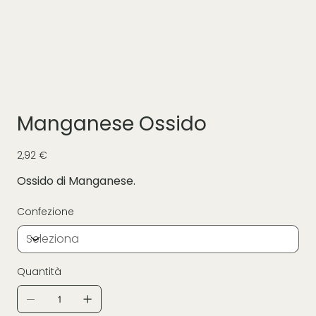
Manganese Ossido
Prezzo
2,92 €
Ossido di Manganese.
Confezione
Quantità