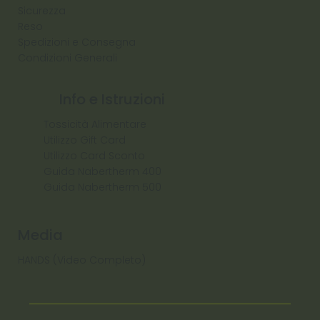
Sicurezza
Reso
Spedizioni e Consegna
Condizioni Generali
Info e Istruzioni
Tossicità Alimentare
Utilizzo Gift Card
Utilizzo Card Sconto
Guida Nabertherm 400
Guida Nabertherm 500
Media
HANDS (Video Completo)