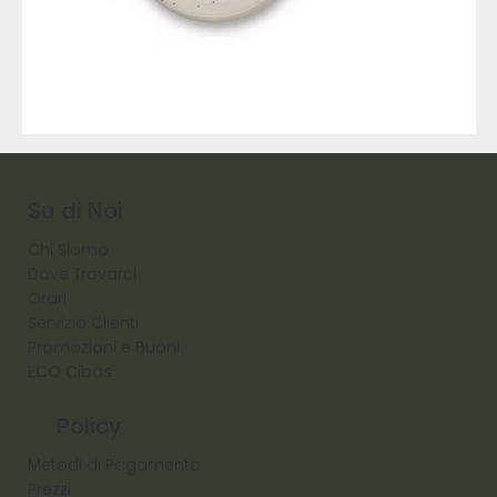
9317
257
Raw
Diamond
Su di Noi
Chi Siamo
Dove Trovarci
Orari
Servizio Clienti
Promozioni e Buoni
ECO Cibas
Policy
Metodi di Pagamento
Prezzi