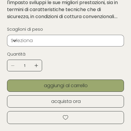
l'impasto sviluppi le sue migliori prestazioni, sia in
termini di caratteristiche tecniche che di
sicurezza, in condizioni di cottura convenzionali.
I campioni di colore possono mostrare
Scaglioni di peso
temperature al di fuori dell'intervallo consigliato
per fornire una visione più ampia, ma si tratta di
pezzi cotti in condizioni controllate e velocità di
riscaldamento di 60 °C/h, negli ultimi 100 gradi
Quantità
della curva di cottura.
aggiungi al carrello
acquista ora