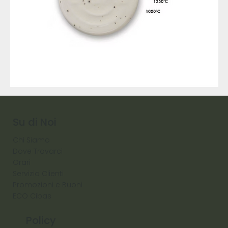
9317
257
Raw
Diamond
Su di Noi
Chi Siamo
Dove Trovarci
Orari
Servizio Clienti
Promozioni e Buoni
ECO Cibas
Policy