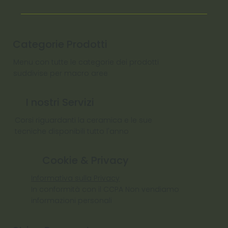
Categorie Prodotti
Menu con tutte le categorie dei prodotti
suddivise per macro aree
I nostri Servizi
Corsi riguardanti la ceramica e le sue
tecniche disponibili tutto l'anno
Cookie & Privacy
Informativa sulla Privacy
In conformità con il CCPA Non vendiamo
informazioni personali