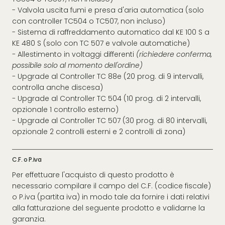
- Valvola uscita fumi e presa d'aria automatica (solo
con controller TC504 o TC507, non incluso)
- Sistema di raffreddamento automatico dal KE 100 S a
KE 480 S (solo con TC 507 e valvole automatiche)
-
Allestimento in voltaggi differenti
(richiedere conferma,
possibile solo al momento dell'ordine)
-
Upgrade al Controller TC 88e (20 prog. di 9 intervalli,
controlla anche discesa)
-
Upgrade al Controller TC 504 (10 prog. di 2 intervalli,
opzionale 1 controllo esterno)
-
Upgrade al Controller TC 507 (30 prog. di 80 intervalli,
opzionale 2 controlli esterni e 2 controlli di zona)
C.F. o P.iva
Per effettuare l'acquisto di questo prodotto è
necessario compilare il campo del C.F. (codice fiscale)
o P.iva (partita iva) in modo tale da fornire i dati relativi
alla fatturazione del seguente prodotto e validarne la
garanzia.