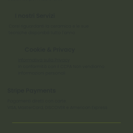
I nostri Servizi
Corsi riguardanti la ceramica e le sue
tecniche disponibili tutto l'anno
Cookie & Privacy
Informativa sulla Privacy
In conformità con il CCPA Non vendiamo
informazioni personali
Stripe Payments
Pagamenti diretti con carte:
VISA, MasterCard, DISCOVER e American Express