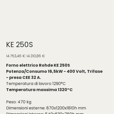
KE 250S
Prezzo
Prezzo
14.753,46 €
14.310,86 €
originale
scontato
Forno elettrico Rohde KE 250S
Potenza/Consumo 16,5kW - 400 Volt, Trifase
- presa CEE 32 A.
Temperatura di lavoro 1290°C
Temperatura massima 1320°C
Peso: 470 kg
Dimensioni esterne: 870x1200x1810h mm