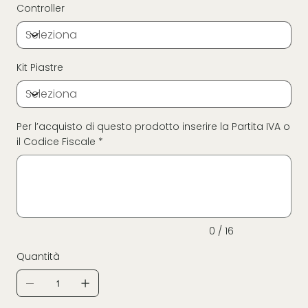
Controller
Kit Piastre
Per l’acquisto di questo prodotto inserire la Partita IVA o
il Codice Fiscale *
Fino
a
16
caratteri.
0 / 16
Quantità