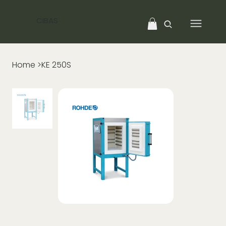
CIBAS
Home
>
KE 250S