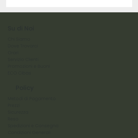
9317
257
Raw
Diamond
Su di Noi
Chi Siamo
Dove Trovarci
Orari
Servizio Clienti
Promozioni e Buoni
ECO Cibas
Policy
Metodi di Pagamento
Prezzi
Sicurezza
Reso
Spedizioni e Consegna
Condizioni Generali