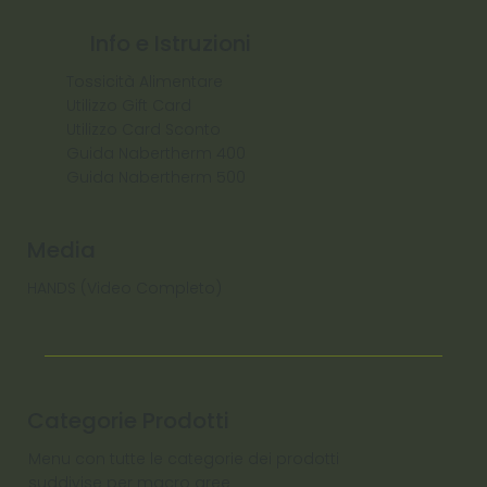
Info e Istruzioni
Tossicità Alimentare
Utilizzo Gift Card
Utilizzo Card Sconto
Guida Nabertherm 400
Guida Nabertherm 500
Media
HANDS (Video Completo)
Categorie Prodotti
Menu con tutte le categorie dei prodotti
suddivise per macro aree