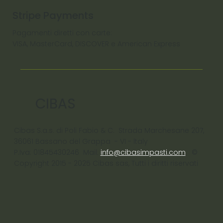
Stripe Payments
Pagamenti diretti con carte:
VISA, MasterCard, DISCOVER e American Express
CIBAS
Cibas S.a.s. di Poli Fabio & C. Strada Marchesane 207,
36061 Bassano del Grappa - VI - ltaly
P.Iva: 01845430246 Mail:
info@cibasimpasti.com
©
Copyright 2015 - 2025 Cibas sas, Tutti i diritti riservati