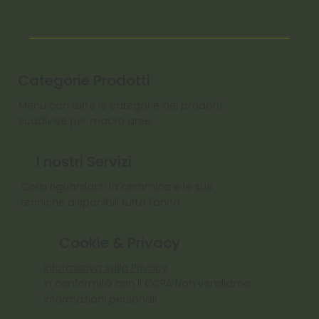
Categorie Prodotti
Menu con tutte le categorie dei prodotti
suddivise per macro aree
I nostri Servizi
Corsi riguardanti la ceramica e le sue
tecniche disponibili tutto l'anno
Cookie & Privacy
Informativa sulla Privacy
In conformità con il CCPA Non vendiamo
informazioni personali