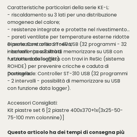
Caratteristiche particolari della serie KE-L:
- riscaldamento su 3 lati per una distribuzione
omogenea del calore;
- resistenze integrate e protette nel rivestimento;
- pareti ventilate per temperature esterne ridotte
e protezione anticorrosiva;
Di serie: Controller ST-411 USB (32 programmi - 32
- isolamento a 3 strati;
intervalli - possibilità di memorizzare su USB con
- struttura del soffitto con travi in ReSic (sistema
funzione data logger).
ROHDE) per prevenire cricche e caduta di
particelle.
Downgrade: Controller ST-310 USB (32 programmi
- 2 intervalli - possibilità di memorizzare su USB
con funzione data logger).
Accessori Consigliati:
Kit piastre set 6 [2 piastre 400x370+1x(3x25-50-
75-100 mm colonnine)]
Questo articolo ha dei tempi di consegna più