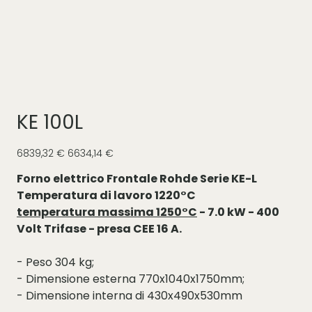
KE 100L
Prezzo
Prezzo
6839,32 €
6634,14 €
originale
scontato
Forno elettrico Frontale Rohde Serie KE-L
Temperatura di lavoro 1220°C
temperatura massima 1250°C
- 7.0 kW - 400
Volt Trifase - presa CEE 16 A.
- Peso 304 kg;
- Dimensione esterna 770x1040x1750mm;
- Dimensione interna di 430x490x530mm