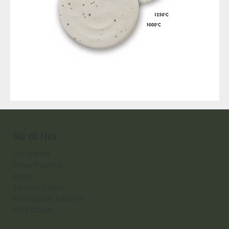
9317
257
Raw
Diamond
Su di Noi
Chi Siamo
Dove Trovarci
Orari
Servizio Clienti
Promozioni e Buoni
ECO Cibas