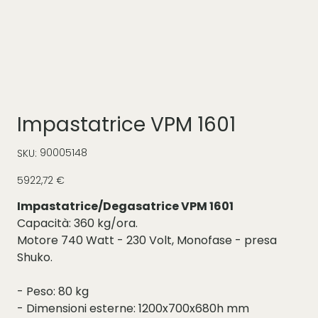
Impastatrice VPM 1601
SKU
90005148
SKU:
90005148
Prezzo
5922,72 €
Impastatrice/Degasatrice VPM 1601
Capacità: 360 kg/ora.
Motore 740 Watt - 230 Volt, Monofase - presa
Shuko.
- Peso: 80 kg
- Dimensioni esterne: 1200x700x680h mm