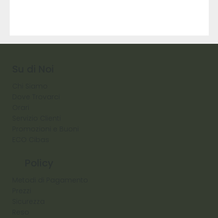
9317
257
Raw
Diamond
Su di Noi
Chi Siamo
Dove Trovarci
Orari
Servizio Clienti
Promozioni e Buoni
ECO Cibas
Policy
Metodi di Pagamento
Prezzi
Sicurezza
Reso