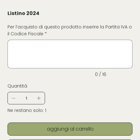
Listino 2024
Per l’acquisto di questo prodotto inserire la Partita IVA o
il Codice Fiscale *
Fino
a
16
caratteri.
0 / 16
Quantità
Ne restano solo: 1
aggiungi al carrello