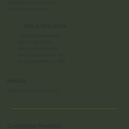
Spedizioni e Consegna
Condizioni Generali
Info e Istruzioni
Tossicità Alimentare
Utilizzo Gift Card
Utilizzo Card Sconto
Guida Nabertherm 400
Guida Nabertherm 500
Media
HANDS (Video Completo)
Categorie Prodotti