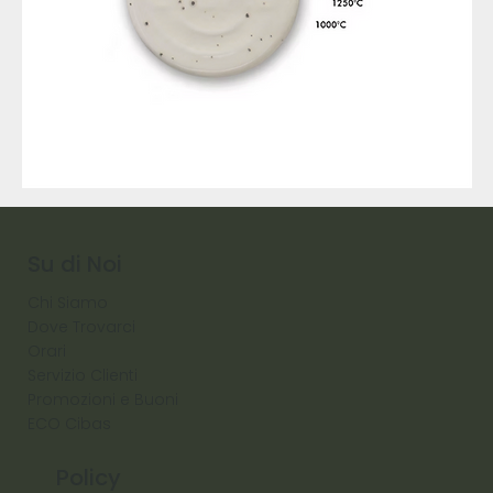
9317
257
Raw
Diamond
Su di Noi
Chi Siamo
Dove Trovarci
Orari
Servizio Clienti
Promozioni e Buoni
ECO Cibas
Policy