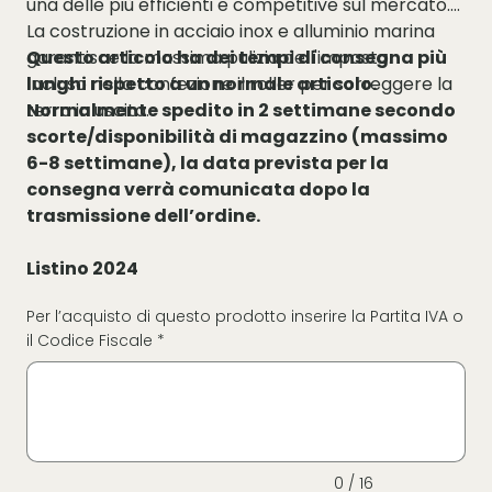
una delle più efficienti e competitive sul mercato.
La costruzione in acciaio inox e alluminio marina
garantisce la massima pulizia dell'impasto.
Questo articolo ha dei tempi di consegna più
Incluso nella confezione il roller per sorreggere la
lunghi rispetto a un normale articolo.
terra in uscita.
Normalmente spedito in 2 settimane secondo
scorte/disponibilità di magazzino (massimo
6-8 settimane), la data prevista per la
consegna verrà comunicata dopo la
trasmissione dell’ordine.
Listino 2024
Per l’acquisto di questo prodotto inserire la Partita IVA o
il Codice Fiscale *
Fino
a
16
caratteri.
0 / 16