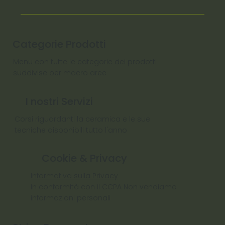
Categorie Prodotti
Menu con tutte le categorie dei prodotti
suddivise per macro aree
I nostri Servizi
Corsi riguardanti la ceramica e le sue
tecniche disponibili tutto l'anno
Cookie & Privacy
Informativa sulla Privacy
In conformità con il CCPA Non vendiamo
informazioni personali