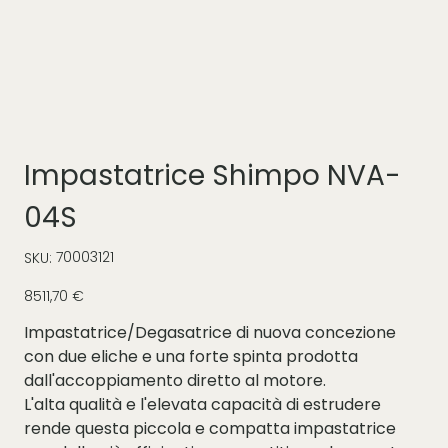
Impastatrice Shimpo NVA-
04S
SKU
70003121
SKU:
70003121
Prezzo
8511,70 €
Impastatrice/Degasatrice di nuova concezione
con due eliche e una forte spinta prodotta
dall'accoppiamento diretto al motore.
L'alta qualità e l'elevata capacità di estrudere
rende questa piccola e compatta impastatrice