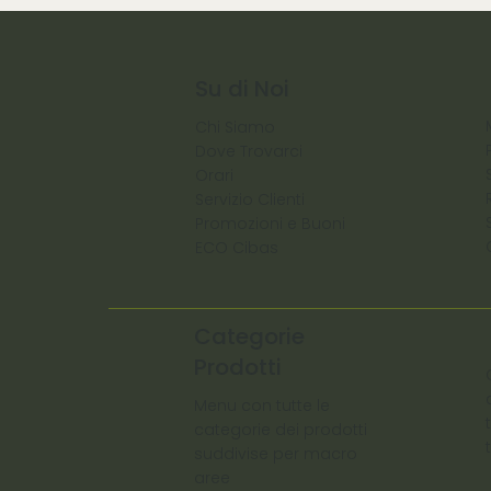
Su di Noi
Chi Siamo
Dove Trovarci
Orari
Servizio Clienti
Promozioni e Buoni
ECO Cibas
Categorie
Prodotti
Menu con tutte le
categorie dei prodotti
suddivise per macro
aree