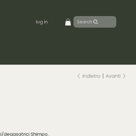
Search
log in
Indietro
Avanti
ci/degasatrici Shimpo.