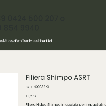
39 0424 500 207 o
9 854 9940
iali
Attrezzi
Forni
Torni
Macchinari
Libri
Filiera Shimpo ASRT
SKU
70003270
SKU:
70003270
Prezzo
131,27 €
Filiera Nidec Shimpo in acciaio per impastatri