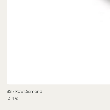
9317 Raw Diamond
Prezzo
12,14 €