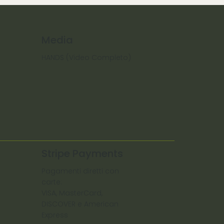
Media
HANDS (Video Completo)
Stripe Payments
Pagamenti diretti con
carte:
VISA, MasterCard,
DISCOVER e American
Express