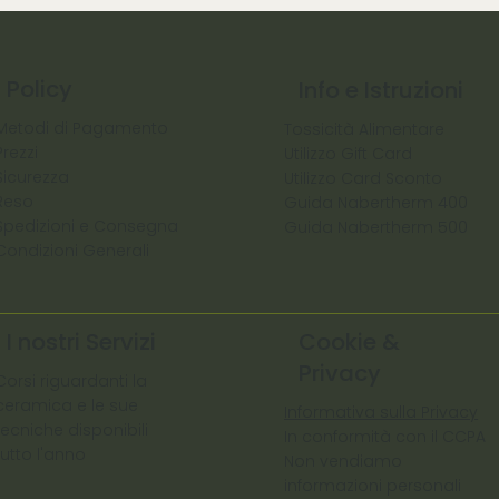
Policy
Info e Istruzioni
Metodi di Pagamento
Tossicità Alimentare
Prezzi
Utilizzo Gift Card
Sicurezza
Utilizzo Card Sconto
Reso
Guida Nabertherm 400
Spedizioni e Consegna
Guida Nabertherm 500
Condizioni Generali
I nostri Servizi
Cookie &
Privacy
Corsi riguardanti la
ceramica e le sue
Informativa sulla Privacy
tecniche disponibili
In conformità con il CCPA
tutto l'anno
Non vendiamo
informazioni personali