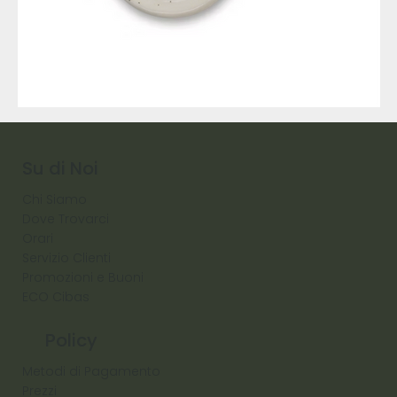
9317
257
Raw
Diamond
Su di Noi
Chi Siamo
Dove Trovarci
Orari
Servizio Clienti
Promozioni e Buoni
ECO Cibas
Policy
Metodi di Pagamento
Prezzi