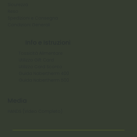
Sicurezza
Reso
Spedizioni e Consegna
Condizioni Generali
Info e Istruzioni
Tossicità Alimentare
Utilizzo Gift Card
Utilizzo Card Sconto
Guida Nabertherm 400
Guida Nabertherm 500
Media
HANDS (Video Completo)