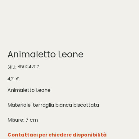
Animaletto Leone
SKU
85004207
SKU:
85004207
Prezzo
4,21 €
Animaletto Leone
Materiale: terraglia bianca biscottata
Misure: 7 cm
Contattaci per chiedere disponibilità