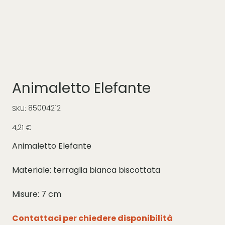
Animaletto Elefante
SKU
85004212
SKU:
85004212
Prezzo
4,21 €
Animaletto Elefante
Materiale: terraglia bianca biscottata
Misure: 7 cm
Contattaci per chiedere disponibilità