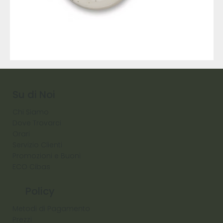
9317
257
Raw
Diamond
Su di Noi
Chi Siamo
Dove Trovarci
Orari
Servizio Clienti
Promozioni e Buoni
ECO Cibas
Policy
Metodi di Pagamento
Prezzi