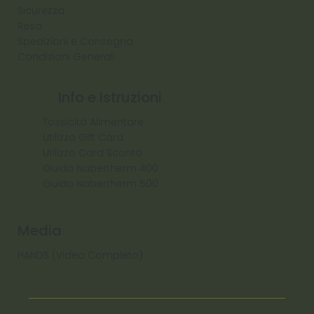
Sicurezza
Reso
Spedizioni e Consegna
Condizioni Generali
Info e Istruzioni
Tossicità Alimentare
Utilizzo Gift Card
Utilizzo Card Sconto
Guida Nabertherm 400
Guida Nabertherm 500
Media
HANDS (Video Completo)