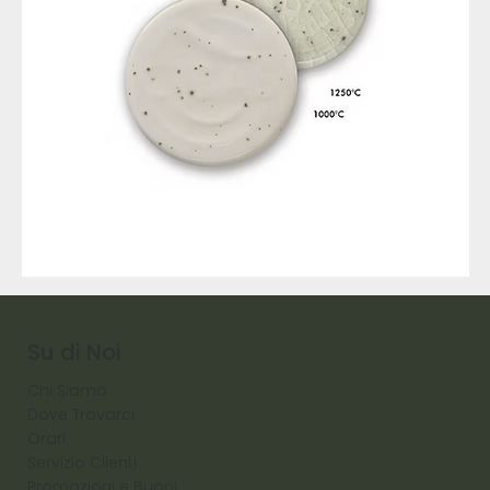
9317
257
Raw
Diamond
Su di Noi
Chi Siamo
Dove Trovarci
Orari
Servizio Clienti
Promozioni e Buoni