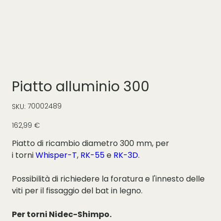
Piatto alluminio 300
SKU
70002489
SKU:
70002489
Prezzo
162,99 €
Piatto di ricambio diametro 300 mm, per
i torni
Whisper-T
,
RK-55
e
RK-3D
.
Possibilità di richiedere la foratura e l'innesto delle
viti per il fissaggio del bat in legno.
Per torni Nidec-Shimpo.