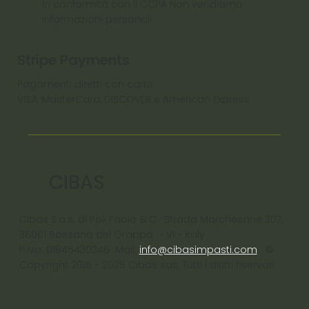
In conformità con il CCPA Non vendiamo
informazioni personali
Stripe Payments
Pagamenti diretti con carte:
VISA, MasterCard, DISCOVER e American Express
CIBAS
Cibas S.a.s. di Poli Fabio & C. Strada Marchesane 207,
36061 Bassano del Grappa - VI - ltaly
P.Iva: 01845430246 Mail:
info@cibasimpasti.com
©
Copyright 2015 - 2025 Cibas sas, Tutti i diritti riservati