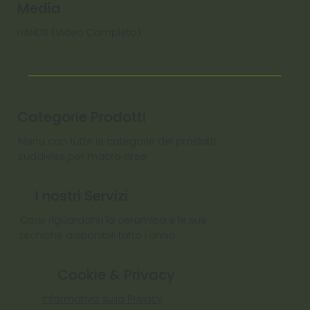
Media
HANDS (Video Completo)
Categorie Prodotti
Menu con tutte le categorie dei prodotti
suddivise per macro aree
I nostri Servizi
Corsi riguardanti la ceramica e le sue
tecniche disponibili tutto l'anno
Cookie & Privacy
Informativa sulla Privacy