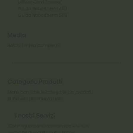
Utilizzo Card Sconto
Guida Nabertherm 400
Guida Nabertherm 500
Media
HANDS (Video Completo)
Categorie Prodotti
Menu con tutte le categorie dei prodotti
suddivise per macro aree
I nostri Servizi
Corsi riguardanti la ceramica e le sue
tecniche disponibili tutto l'anno