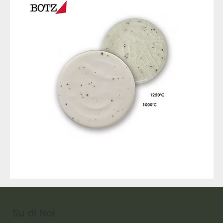
9317
257
Raw
Diamond
Su di Noi