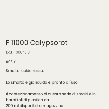
F 11000 Calypsorot
SKU
40004318
SKU:
40004318
Prezzo
11,08 €
Smalto lucido rosso.
Lo smalto è già liquido e pronto all'uso.
Il confezionamento di questa serie di smalti è in
barattoli di plastica da:
200 ml disponibili a magazzino