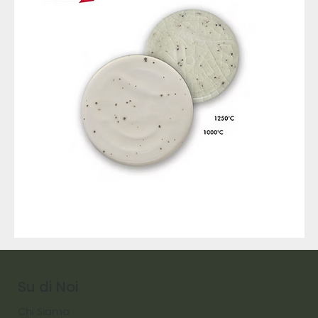
9317
257
Raw
Diamond
Su di Noi
Chi Siamo