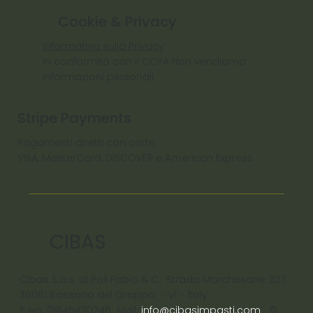
Cookie & Privacy
Informativa sulla Privacy
In conformità con il CCPA Non vendiamo
informazioni personali
Stripe Payments
Pagamenti diretti con carte:
VISA, MasterCard, DISCOVER e American Express
CIBAS
Cibas S.a.s. di Poli Fabio & C. Strada Marchesane 207,
36061 Bassano del Grappa - VI - ltaly
P.Iva: 01845430246 Mail:
info@cibasimpasti.com
©