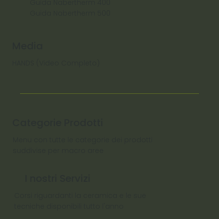
Guida Nabertherm 400
Guida Nabertherm 500
Media
HANDS (Video Completo)
Categorie Prodotti
Menu con tutte le categorie dei prodotti
suddivise per macro aree
I nostri Servizi
Corsi riguardanti la ceramica e le sue
tecniche disponibili tutto l'anno