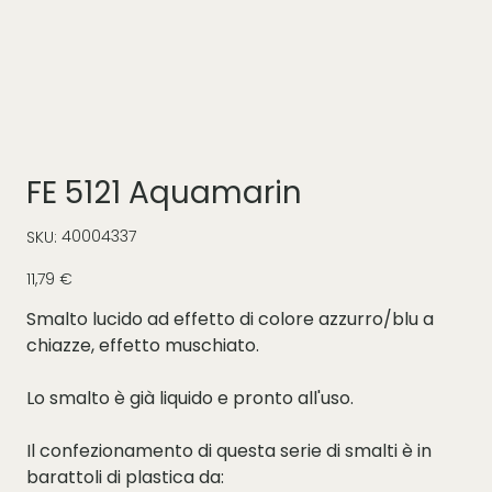
FE 5121 Aquamarin
SKU
40004337
SKU:
40004337
Prezzo
11,79 €
Smalto lucido ad effetto di colore azzurro/blu a
chiazze, effetto muschiato.
Lo smalto è già liquido e pronto all'uso.
Il confezionamento di questa serie di smalti è in
barattoli di plastica da: