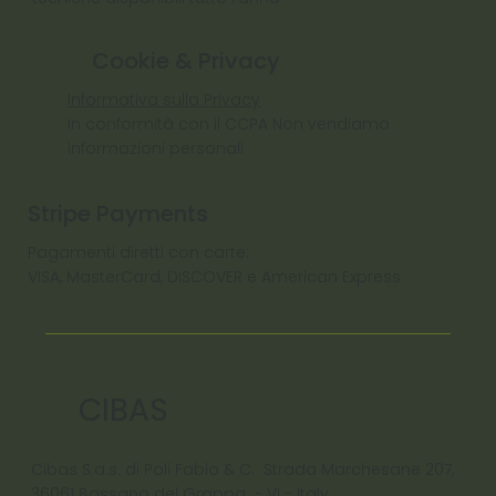
Cookie & Privacy
Informativa sulla Privacy
In conformità con il CCPA Non vendiamo
informazioni personali
Stripe Payments
Pagamenti diretti con carte:
VISA, MasterCard, DISCOVER e American Express
CIBAS
Cibas S.a.s. di Poli Fabio & C. Strada Marchesane 207,
36061 Bassano del Grappa - VI - ltaly