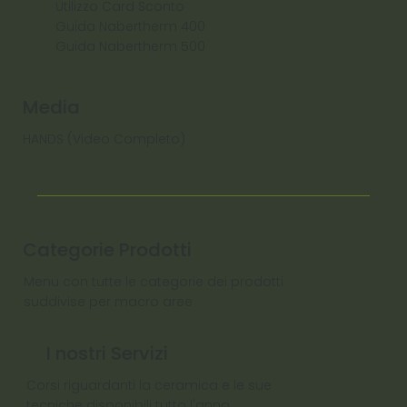
Utilizzo Card Sconto
Guida Nabertherm 400
Guida Nabertherm 500
Media
HANDS (Video Completo)
Categorie Prodotti
Menu con tutte le categorie dei prodotti
suddivise per macro aree
I nostri Servizi
Corsi riguardanti la ceramica e le sue
tecniche disponibili tutto l'anno