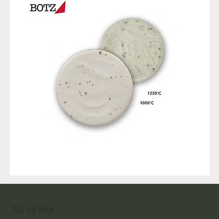
9317
257
Raw
Diamond
Su di Noi