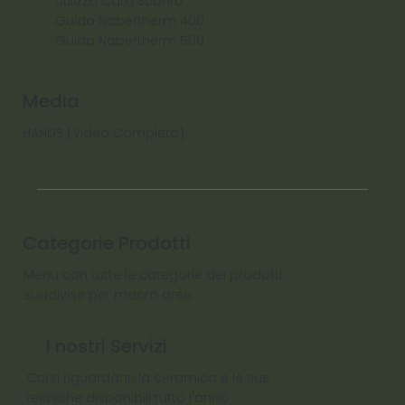
Utilizzo Card Sconto
Guida Nabertherm 400
Guida Nabertherm 500
Media
HANDS (Video Completo)
Categorie Prodotti
Menu con tutte le categorie dei prodotti
suddivise per macro aree
I nostri Servizi
Corsi riguardanti la ceramica e le sue
tecniche disponibili tutto l'anno