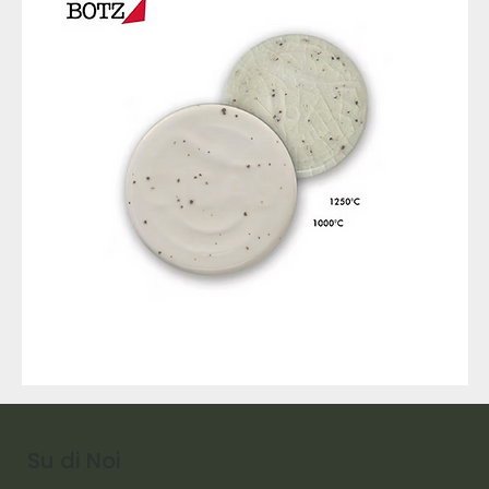
9317
257
Raw
Diamond
Su di Noi