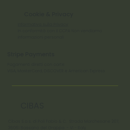
Cookie & Privacy
Informativa sulla Privacy
In conformità con il CCPA Non vendiamo
informazioni personali
Stripe Payments
Pagamenti diretti con carte:
VISA, MasterCard, DISCOVER e American Express
CIBAS
Cibas S.a.s. di Poli Fabio & C. Strada Marchesane 207,
36061 Bassano del Grappa - VI - ltaly