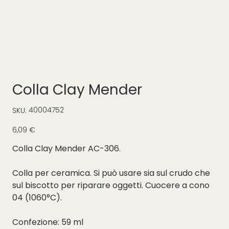
Colla Clay Mender
SKU
40004752
SKU:
40004752
Prezzo
6,09 €
Colla Clay Mender AC-306.
Colla per ceramica. Si può usare sia sul crudo che
sul biscotto per riparare oggetti. Cuocere a cono
04 (1060°C).
Confezione: 59 ml