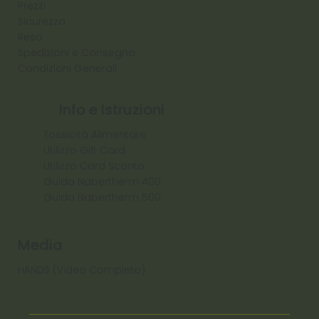
Prezzi
Sicurezza
Reso
Spedizioni e Consegna
Condizioni Generali
Info e Istruzioni
Tossicità Alimentare
Utilizzo Gift Card
Utilizzo Card Sconto
Guida Nabertherm 400
Guida Nabertherm 500
Media
HANDS (Video Completo)