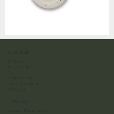
9317
257
Raw
Diamond
Su di Noi
Chi Siamo
Dove Trovarci
Orari
Servizio Clienti
Promozioni e Buoni
ECO Cibas
Policy
Metodi di Pagamento