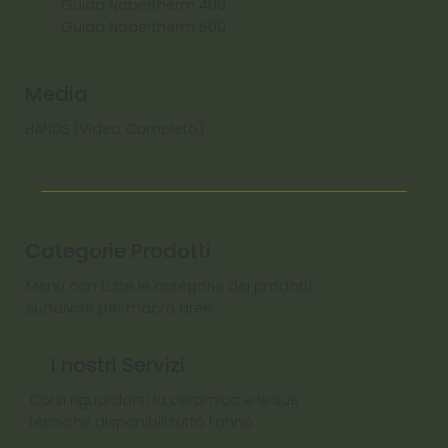
Guida Nabertherm 400
Guida Nabertherm 500
Media
HANDS (Video Completo)
Categorie Prodotti
Menu con tutte le categorie dei prodotti
suddivise per macro aree
I nostri Servizi
Corsi riguardanti la ceramica e le sue
tecniche disponibili tutto l'anno