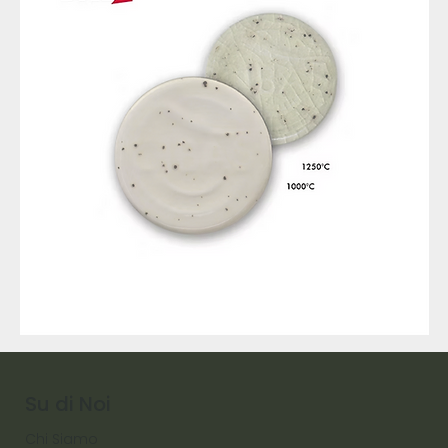
9317
257
Raw
Diamond
Su di Noi
Chi Siamo