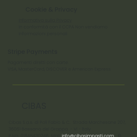
Cookie & Privacy
Informativa sulla Privacy
In conformità con il CCPA Non vendiamo
informazioni personali
Stripe Payments
Pagamenti diretti con carte:
VISA, MasterCard, DISCOVER e American Express
CIBAS
Cibas S.a.s. di Poli Fabio & C. Strada Marchesane 207,
36061 Bassano del Grappa - VI - ltaly
P.Iva: 01845430246 Mail:
info@cibasimpasti.com
©