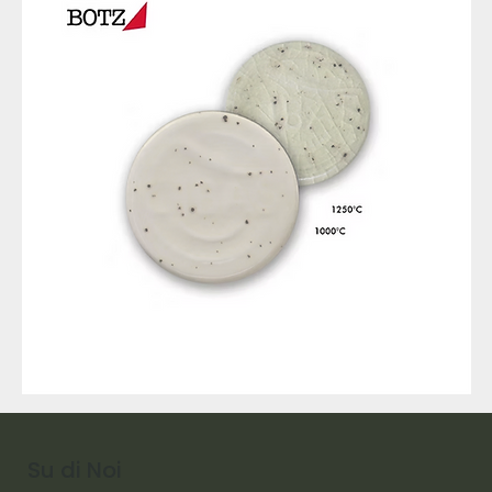
9317
257
Raw
Diamond
Su di Noi