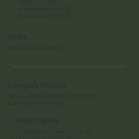
Utilizzo Card Sconto
Guida Nabertherm 400
Guida Nabertherm 500
Media
HANDS (Video Completo)
Categorie Prodotti
Menu con tutte le categorie dei prodotti
suddivise per macro aree
I nostri Servizi
Corsi riguardanti la ceramica e le sue
tecniche disponibili tutto l'anno