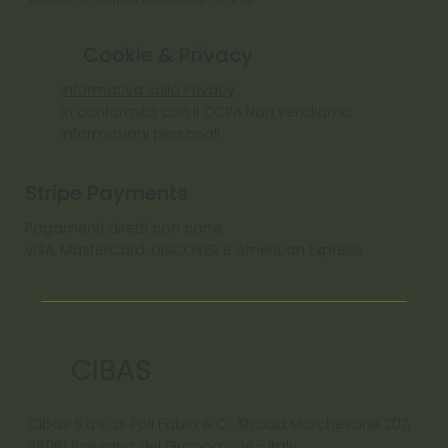
Cookie & Privacy
Informativa sulla Privacy
In conformità con il CCPA Non vendiamo
informazioni personali
Stripe Payments
Pagamenti diretti con carte:
VISA, MasterCard, DISCOVER e American Express
CIBAS
Cibas S.a.s. di Poli Fabio & C. Strada Marchesane 207,
36061 Bassano del Grappa - VI - ltaly