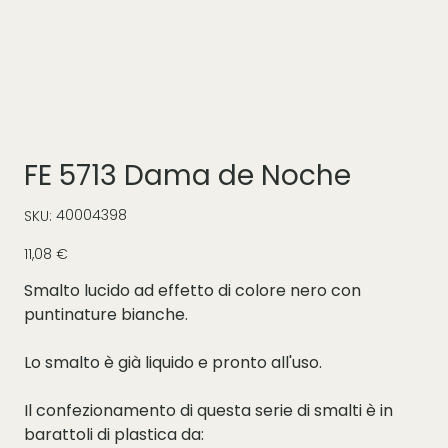
FE 5713 Dama de Noche
SKU
40004398
SKU:
40004398
Prezzo
11,08 €
Smalto lucido ad effetto di colore nero con
puntinature bianche.
Lo smalto è già liquido e pronto all'uso.
Il confezionamento di questa serie di smalti è in
barattoli di plastica da: