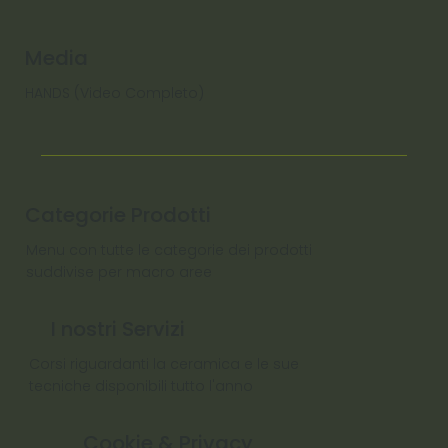
Media
HANDS (Video Completo)
Categorie Prodotti
Menu con tutte le categorie dei prodotti
suddivise per macro aree
I nostri Servizi
Corsi riguardanti la ceramica e le sue
tecniche disponibili tutto l'anno
Cookie & Privacy