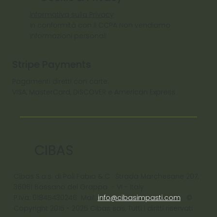
Informativa sulla Privacy
In conformità con il CCPA Non vendiamo
informazioni personali
Stripe Payments
Pagamenti diretti con carte:
VISA, MasterCard, DISCOVER e American Express
CIBAS
Cibas S.a.s. di Poli Fabio & C. Strada Marchesane 207,
36061 Bassano del Grappa - VI - ltaly
P.Iva: 01845430246 Mail:
info@cibasimpasti.com
©
Copyright 2015 - 2025 Cibas sas, Tutti i diritti riservati