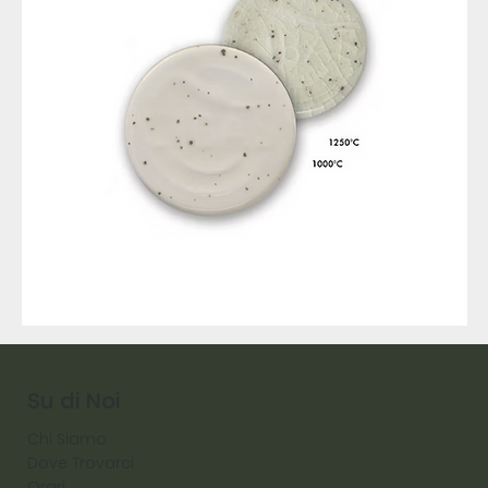
9317
257
Raw
Diamond
Su di Noi
Chi Siamo
Dove Trovarci
Orari