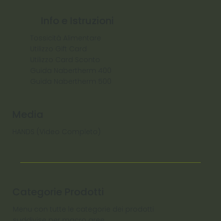
Info e Istruzioni
Tossicità Alimentare
Utilizzo Gift Card
Utilizzo Card Sconto
Guida Nabertherm 400
Guida Nabertherm 500
Media
HANDS (Video Completo)
Categorie Prodotti
Menu con tutte le categorie dei prodotti
suddivise per macro aree