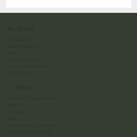
9317
257
Raw
Diamond
Su di Noi
Chi Siamo
Dove Trovarci
Orari
Servizio Clienti
Promozioni e Buoni
ECO Cibas
Policy
Metodi di Pagamento
Prezzi
Sicurezza
Reso
Spedizioni e Consegna
Condizioni Generali