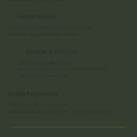
I nostri Servizi
Corsi riguardanti la ceramica e le sue
tecniche disponibili tutto l'anno
Cookie & Privacy
Informativa sulla Privacy
In conformità con il CCPA Non vendiamo
informazioni personali
Stripe Payments
Pagamenti diretti con carte:
VISA, MasterCard, DISCOVER e American Express